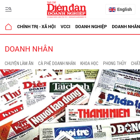
English
CHÍNH TRỊ - XÃ HỘI
VCCI
DOANH NGHIỆP
DOANH NHÂN
DOANH NHÂN
CHUYỆN LÀM ĂN
CÀ PHÊ DOANH NHÂN
KHOA HỌC
PHONG THỦY
CHẤT