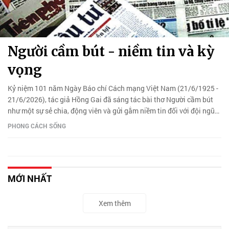
Người cầm bút - niềm tin và kỳ
vọng
Kỷ niệm 101 năm Ngày Báo chí Cách mạng Việt Nam (21/6/1925 -
21/6/2026), tác giả Hồng Gai đã sáng tác bài thơ Người cầm bút
như một sự sẻ chia, động viên và gửi gắm niềm tin đối với đội ngũ
những người làm báo.
PHONG CÁCH SỐNG
MỚI NHẤT
Xem thêm