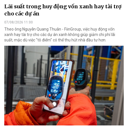
Lãi suất trong huy động vốn xanh hay tài trợ
cho các dự án
07/08/2026 11:00
Theo ông Nguyễn Quang Thuân - FiinGroup, việc huy động vốn
xanh hay tài trợ cho các dự án xanh không giúp giảm chi phí lãi
suất; mặc dù việc "tô điểm" có thể thu hút nhà đầu tư hơn.