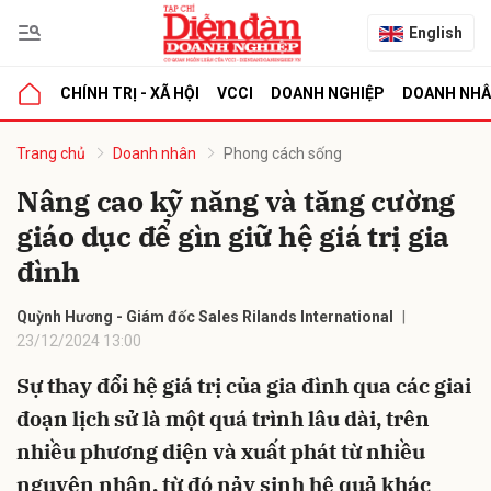
English
CHÍNH TRỊ - XÃ HỘI
VCCI
DOANH NGHIỆP
DOANH NH
bình luận
Trang chủ
Doanh nhân
Phong cách sống
Nâng cao kỹ năng và tăng cường
giáo dục để gìn giữ hệ giá trị gia
đình
Quỳnh Hương - Giám đốc Sales Rilands International
23/12/2024 13:00
Hủy
G
Sự thay đổi hệ giá trị của gia đình qua các giai
đoạn lịch sử là một quá trình lâu dài, trên
nhiều phương diện và xuất phát từ nhiều
nguyên nhân, từ đó nảy sinh hệ quả khác