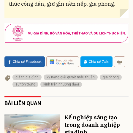
thức công dân, giữ gìn nền nếp, gia phong.
Theo dõi trên
Chia sẻ Facebook
Chia sẻ Zalo
giá trị gia đình
kỹ năng giải quyết mâu thuẫn
gia phong
sự tôn trọng
kính trên nhường dưới
BÀI LIÊN QUAN
Kế nghiệp sáng tạo
trong doanh nghiệp
gia đình