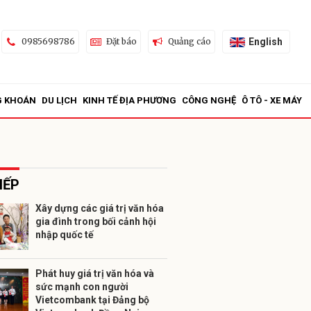
English
0985698786
Đặt báo
Quảng cáo
G KHOÁN
DU LỊCH
KINH TẾ ĐỊA PHƯƠNG
CÔNG NGHỆ
Ô TÔ - XE MÁY
IẾP
Xây dựng các giá trị văn hóa
gia đình trong bối cảnh hội
ửi
nhập quốc tế
Phát huy giá trị văn hóa và
sức mạnh con người
Vietcombank tại Đảng bộ