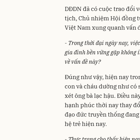
DĐDN đã có cuộc trao đổi 
tịch, Chủ nhiệm Hội đồng 
Việt Nam xung quanh vấn đ
- Trong thời đại ngày nay, việ
gia đình bền vững gặp không ít
về vấn đề này?
Đúng như vậy, hiện nay tro
con và cháu dường như có s
xét ông bà lạc hậu. Điều nà
hạnh phúc thời nay thay đổi
đạo đức truyền thống đang c
hệ trẻ hiện nay.
- Thực trạng cho thấy hiện na