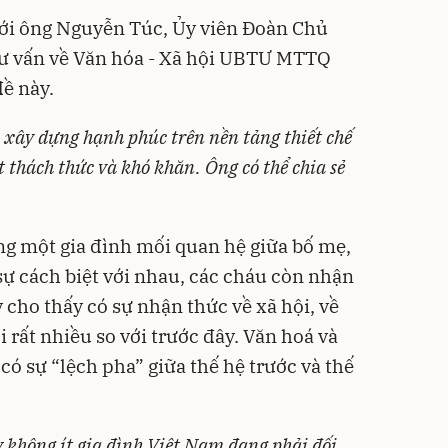
với ông Nguyễn Túc, Ủy viên Đoàn Chủ
tư vấn về Văn hóa - Xã hội UBTƯ MTTQ
ề này.
c xây dựng hạnh phúc trên nền tảng thiết chế
 thách thức và khó khăn. Ông có thể chia sẻ
ng một gia đình mối quan hệ giữa bố mẹ,
ự cách biệt với nhau, các cháu còn nhận
y cho thấy có sự nhận thức về xã hội, về
 rất nhiều so với trước đây. Văn hoá và
ó sự “lệch pha” giữa thế hệ trước và thế
y không ít gia đình Việt Nam đang phải đối