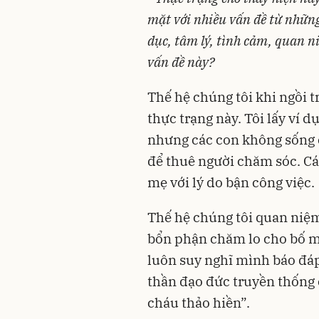
mặt với nhiều vấn đề từ những 
dục, tâm lý, tình cảm, quan n
vấn đề này?
Thế hệ chúng tôi khi ngồi t
thực trạng này. Tôi lấy ví d
nhưng các con không sống 
để thuê người chăm sóc. C
mẹ với lý do bận công việc.
Thế hệ chúng tôi quan niệm
bổn phận chăm lo cho bố mẹ
luôn suy nghĩ mình báo đáp
thần đạo đức truyền thống 
cháu thảo hiền”.