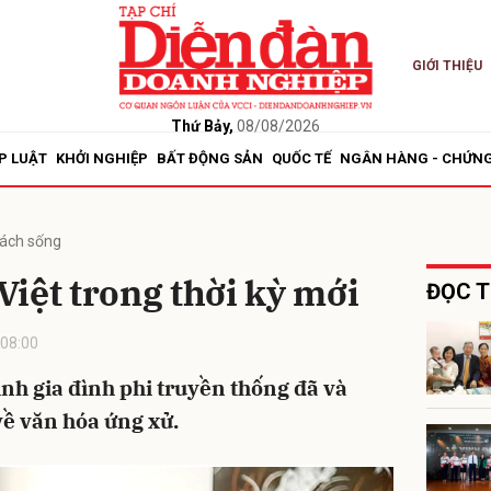
GIỚI THIỆU
bình luận
Thứ Bảy,
08/08/2026
P LUẬT
KHỞI NGHIỆP
BẤT ĐỘNG SẢN
QUỐC TẾ
NGÂN HÀNG - CHỨN
ách sống
 Việt trong thời kỳ mới
ĐỌC T
08:00
Hủy
G
ình gia đình phi truyền thống đã và
về văn hóa ứng xử.