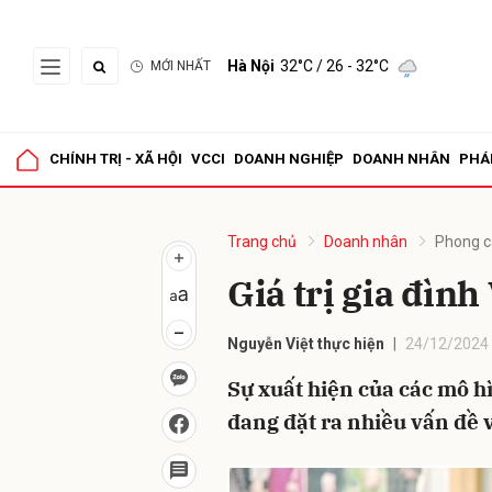
Hà Nội
32°C
/ 26 - 32°C
MỚI NHẤT
Gửi 
CHÍNH TRỊ - XÃ HỘI
VCCI
DOANH NGHIỆP
DOANH NHÂN
PHÁ
Trang chủ
Doanh nhân
Phong c
Giá trị gia đình
Nguyễn Việt thực hiện
24/12/2024 
Sự xuất hiện của các mô h
đang đặt ra nhiều vấn đề 