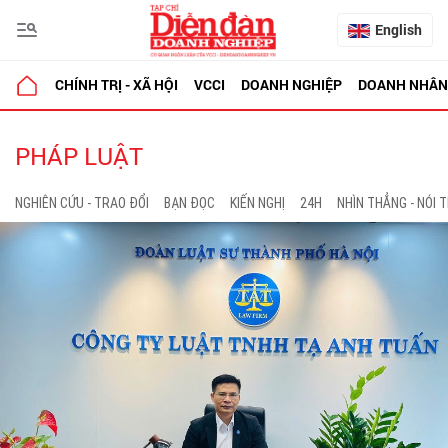
English
CHÍNH TRỊ - XÃ HỘI
VCCI
DOANH NGHIỆP
DOANH NHÂN
PHÁP LUẬT
NGHIÊN CỨU - TRAO ĐỔI
BẠN ĐỌC
KIẾN NGHỊ
24H
NHÌN THẲNG - NÓI 