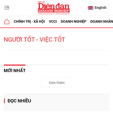
English
CHÍNH TRỊ - XÃ HỘI
VCCI
DOANH NGHIỆP
DOANH NHÂN
NGƯỜI TỐT - VIỆC TỐT
MỚI NHẤT
Xem thêm
ĐỌC NHIỀU