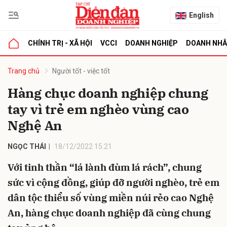
English
CHÍNH TRỊ - XÃ HỘI
VCCI
DOANH NGHIỆP
DOANH NH
bình luận
Trang chủ
Người tốt - việc tốt
Hàng chục doanh nghiệp chung
tay vì trẻ em nghèo vùng cao
Nghệ An
NGỌC THÁI
18/12/2022 15:21
Với tinh thần “lá lành đùm lá rách”, chung
Hủy
G
sức vì cộng đồng, giúp đỡ người nghèo, trẻ em
dân tộc thiểu số vùng miền núi rẻo cao Nghệ
An, hàng chục doanh nghiệp đã cùng chung