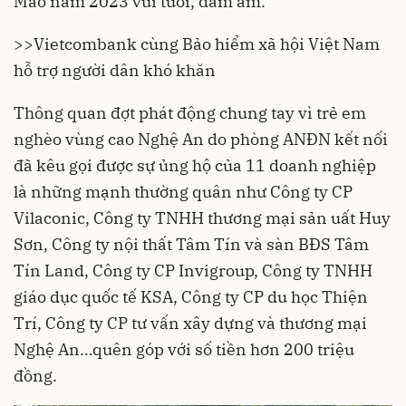
Mão năm 2023 vui tươi, đầm ấm.
>>
Vietcombank cùng Bảo hiểm xã hội Việt Nam
hỗ trợ người dân khó khăn
Thông quan đợt phát động chung tay vì trẻ em
nghèo vùng cao Nghệ An do phòng ANĐN kết nối
đã kêu gọi được sự ủng hộ của 11 doanh nghiệp
là những mạnh thường quân như Công ty CP
Vilaconic, Công ty TNHH thương mại sản uất Huy
Sơn, Công ty nội thất Tâm Tín và sàn BĐS Tâm
Tín Land, Công ty CP Invigroup, Công ty TNHH
giáo dục quốc tế KSA, Công ty CP du học Thiện
Trí, Công ty CP tư vấn xây dựng và thương mại
Nghệ An…quên góp với số tiền hơn 200 triệu
đồng.