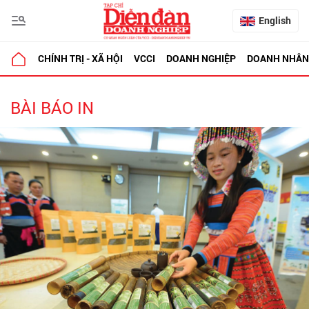
English
CHÍNH TRỊ - XÃ HỘI
VCCI
DOANH NGHIỆP
DOANH NHÂN
BÀI BÁO IN