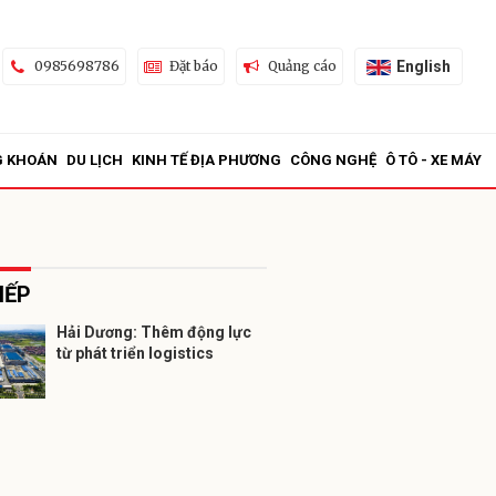
English
0985698786
Đặt báo
Quảng cáo
G KHOÁN
DU LỊCH
KINH TẾ ĐỊA PHƯƠNG
CÔNG NGHỆ
Ô TÔ - XE MÁY
IẾP
Hải Dương: Thêm động lực
từ phát triển logistics
ửi