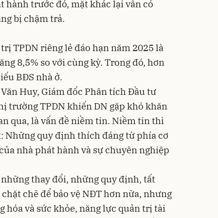
át hành trước đó, mặt khác lại vẫn có
ạng bị chậm trả.
 trị TPDN riêng lẻ đáo hạn năm 2025 là
ăng 8,5% so với cùng kỳ. Trong đó, hơn
hiếu BĐS nhà ở.
 Văn Huy, Giám đốc Phân tích Đầu tư
a thị trường TPDN khiến DN gặp khó khăn
ian qua, là vấn đề niềm tin. Niềm tin thì
t: Những quy định thích đáng từ phía cơ
 của nhà phát hành và sự chuyên nghiệp
ó những thay đổi, những quy định, tất
h chặt chẽ để bảo vệ NĐT hơn nữa, nhưng
g hóa và sức khỏe, năng lực quản trị tài