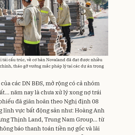
ai tái cấu trúc, về cơ bản Novaland đã đạt được nhiều
 chính, tháo gỡ vướng mắc pháp lý tại các dự án trọng
n của các DN BĐS, mở rộng có cả nhóm
ất… năm nay là chưa xử lý xong nợ trái
 phiếu đã giãn hoãn theo Nghị định 08
g lĩnh vực bất động sản như: Hoàng Anh
Hưng Thịnh Land, Trung Nam Group… từ
hông báo thanh toán tiền nợ gốc và lãi