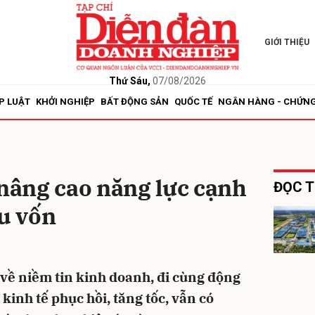
GIỚI THIỆU
bình luận
Thứ Sáu,
07/08/2026
P LUẬT
KHỞI NGHIỆP
BẤT ĐỘNG SẢN
QUỐC TẾ
NGÂN HÀNG - CHỨN
 nâng cao năng lực cạnh
ĐỌC T
ấu vốn
Hủy
G
 về niềm tin kinh doanh, đi cùng động
 kinh tế phục hồi, tăng tốc, vẫn có