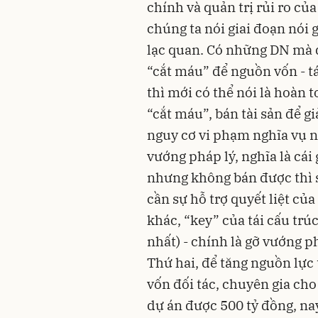
chính và quản trị rủi ro củ
chúng ta nói giai đoạn nói 
lạc quan. Có những DN mà qu
“cắt máu” để nguồn vốn - tá
thì mới có thể nói là hoàn
“cắt máu”, bán tài sản để g
nguy cơ vi phạm nghĩa vụ n
vướng pháp lý, nghĩa là cái 
nhưng không bán được thì s
cần sự hỗ trợ quyết liệt củ
khác, “key” của tái cấu tr
nhất) - chính là gỡ vướng p
Thứ hai, để tăng nguồn lực 
vốn đối tác, chuyên gia cho
dự án được 500 tỷ đồng, na