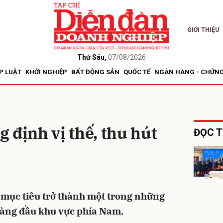
GIỚI THIỆU
bình luận
Thứ Sáu,
07/08/2026
P LUẬT
KHỞI NGHIỆP
BẤT ĐỘNG SẢN
QUỐC TẾ
NGÂN HÀNG - CHỨN
 định vị thế, thu hút
ĐỌC T
Hủy
G
mục tiêu trở thành một trong những
hàng đầu khu vực phía Nam.