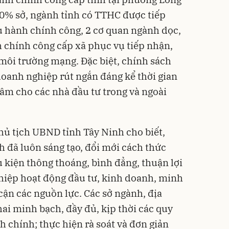
0% sở, ngành tỉnh có TTHC được tiếp
ụ hành chính công, 2 cơ quan ngành dọc,
 chính công cấp xã phục vụ tiếp nhận,
 môi trường mạng. Đặc biệt, chính sách
doanh nghiệp rút ngắn đáng kể thời gian
 tâm cho các nhà đầu tư trong và ngoài
ủ tịch UBND tỉnh Tây Ninh cho biết,
h đã luôn sáng tạo, đổi mới cách thức
 kiện thông thoáng, bình đẳng, thuận lợi
hiệp hoạt động đầu tư, kinh doanh, minh
cận các nguồn lực. Các sở ngành, địa
ai minh bạch, đầy đủ, kịp thời các quy
nh chính; thực hiện rà soát và đơn giản