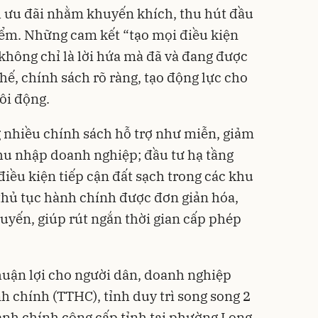
h ưu đãi nhằm khuyến khích, thu hút đầu
điểm. Những cam kết “tạo mọi điều kiện
 không chỉ là lời hứa mà đã và đang được
hế, chính sách rõ ràng, tạo động lực cho
ôi động.
g nhiều chính sách hỗ trợ như miễn, giảm
thu nhập doanh nghiệp; đầu tư hạ tầng
 điều kiện tiếp cận đất sạch trong các khu
thủ tục hành chính được đơn giản hóa,
tuyến, giúp rút ngắn thời gian cấp phép
thuận lợi cho người dân, doanh nghiệp
nh chính (TTHC), tỉnh duy trì song song 2
ành chính công cấp tỉnh tại phường Long