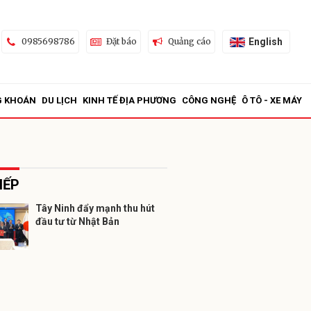
English
0985698786
Đặt báo
Quảng cáo
G KHOÁN
DU LỊCH
KINH TẾ ĐỊA PHƯƠNG
CÔNG NGHỆ
Ô TÔ - XE MÁY
IẾP
Tây Ninh đẩy mạnh thu hút
đầu tư từ Nhật Bản
ửi