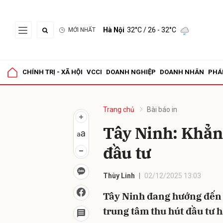
Hà Nội
32°C
/ 26 - 32°C
MỚI NHẤT
Gửi 
CHÍNH TRỊ - XÃ HỘI
VCCI
DOANH NGHIỆP
DOANH NHÂN
PHÁ
Trang chủ
Bài báo in
Tây Ninh: Khẳng
đầu tư
Thùy Linh
02/12/2025 13:03
Tây Ninh đang hướng đến 
trung tâm thu hút đầu tư 