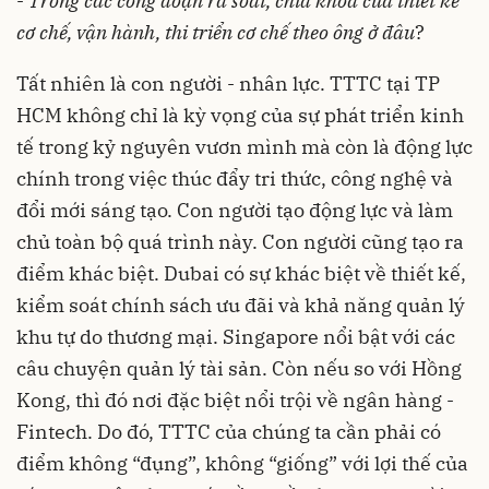
-
Trong các công đoạn rà soát, chìa khóa của thiết kế
cơ chế, vận hành, thi triển cơ chế theo ông ở đâu
?
Tất nhiên là con người - nhân lực. TTTC tại TP
HCM không chỉ là kỳ vọng của sự phát triển kinh
tế trong kỷ nguyên vươn mình mà còn là động lực
chính trong việc thúc đẩy tri thức, công nghệ và
đổi mới sáng tạo. Con người tạo động lực và làm
chủ toàn bộ quá trình này. Con người cũng tạo ra
điểm khác biệt. Dubai có sự khác biệt về thiết kế,
kiểm soát chính sách ưu đãi và khả năng quản lý
khu tự do thương mại. Singapore nổi bật với các
câu chuyện quản lý tài sản. Còn nếu so với Hồng
Kong, thì đó nơi đặc biệt nổi trội về ngân hàng -
Fintech. Do đó, TTTC của chúng ta cần phải có
điểm không “đụng”, không “giống” với lợi thế của