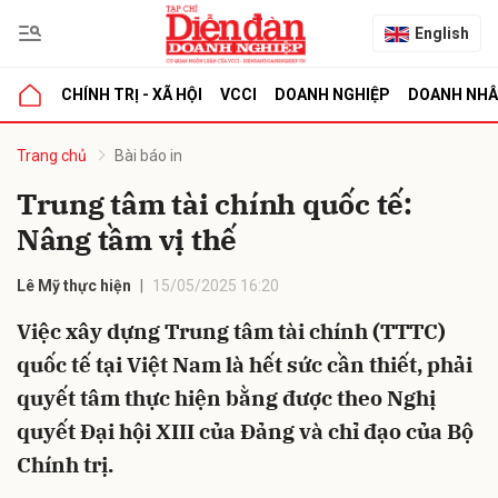
English
CHÍNH TRỊ - XÃ HỘI
VCCI
DOANH NGHIỆP
DOANH NH
bình luận
Trang chủ
Bài báo in
Trung tâm tài chính quốc tế:
Nâng tầm vị thế
Lê Mỹ thực hiện
15/05/2025 16:20
Việc xây dựng Trung tâm tài chính (TTTC)
quốc tế tại Việt Nam là hết sức cần thiết, phải
Hủy
G
quyết tâm thực hiện bằng được theo Nghị
quyết Đại hội XIII của Đảng và chỉ đạo của Bộ
Chính trị.