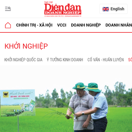
English
CHÍNH TRỊ - XÃ HỘI
VCCI
DOANH NGHIỆP
DOANH NHÂN
KHỞI NGHIỆP
KHỞI NGHIỆP QUỐC GIA
Ý TƯỞNG KINH DOANH
CỐ VẤN - HUẤN LUYỆN
SỔ