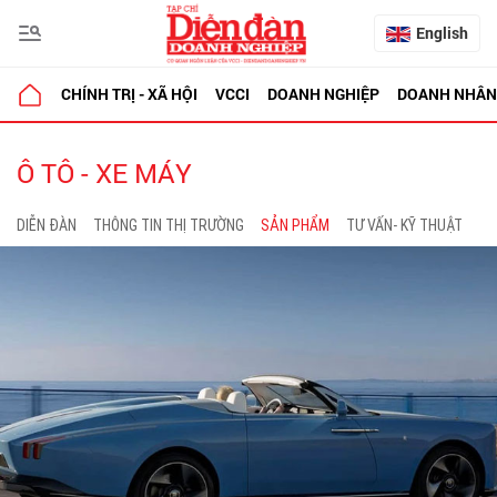
English
CHÍNH TRỊ - XÃ HỘI
VCCI
DOANH NGHIỆP
DOANH NHÂN
Ô TÔ - XE MÁY
DIỄN ĐÀN
THÔNG TIN THỊ TRƯỜNG
SẢN PHẨM
TƯ VẤN- KỸ THUẬT