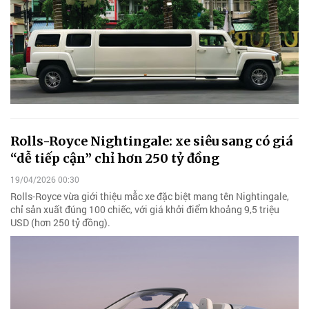
Rolls-Royce Nightingale: xe siêu sang có giá
“dễ tiếp cận” chỉ hơn 250 tỷ đồng
19/04/2026 00:30
Rolls-Royce vừa giới thiệu mẫc xe đặc biệt mang tên Nightingale,
chỉ sản xuất đúng 100 chiếc, với giá khởi điểm khoảng 9,5 triệu
USD (hơn 250 tỷ đồng).