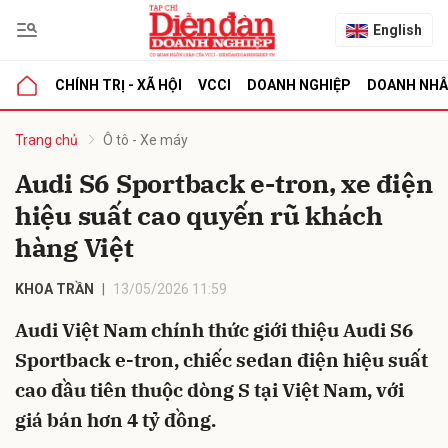
English
CHÍNH TRỊ - XÃ HỘI
VCCI
DOANH NGHIỆP
DOANH NH
bình luận
Trang chủ
Ô tô - Xe máy
Audi S6 Sportback e-tron, xe điện
hiệu suất cao quyến rũ khách
hàng Việt
KHOA TRẦN
13/05/2026 11:59
Audi Việt Nam chính thức giới thiệu Audi S6
Hủy
G
Sportback e-tron, chiếc sedan điện hiệu suất
cao đầu tiên thuộc dòng S tại Việt Nam, với
giá bán hơn 4 tỷ đồng.