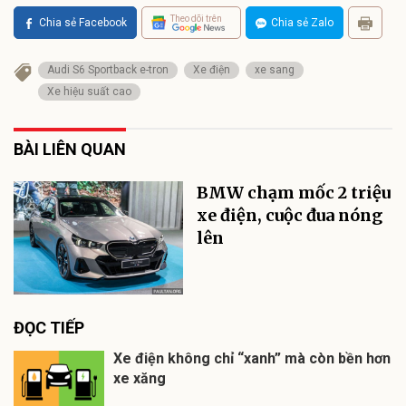
Theo dõi trên
Chia sẻ Facebook
Chia sẻ Zalo
Audi S6 Sportback e-tron
Xe điện
xe sang
Xe hiệu suất cao
BÀI LIÊN QUAN
BMW chạm mốc 2 triệu
xe điện, cuộc đua nóng
lên
ĐỌC TIẾP
Xe điện không chỉ “xanh” mà còn bền hơn
xe xăng