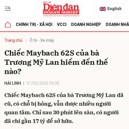
English
CHÍNH TRỊ - XÃ HỘI
VCCI
DOANH NGHIỆP
DOANH NH
bình luận
Trang chủ
Ô tô - Xe máy
Chiếc Maybach 62S của bà
Trương Mỹ Lan hiếm đến thế
nào?
HẢI LINH
31/05/2026 00:30
Chiếc Maybach 62S của bà Trương Mỹ Lan đã
Hủy
G
cũ, có chỗ bị hỏng, vẫn được nhiều người
quan tâm. Chỉ sau 30 phút lên sàn, có người
đã chi gần 17 tỷ để sở hữu.