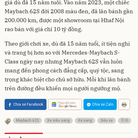
giá dù đã 15 năm tuổi. Vào năm 2023, một chiếc
Maybach 62S đời 2008 màu đen, đã lăn bánh gần
200.000 km, được một showroom tại Hhaf Nội
rao bán với giá chỉ 10 tỷ đồng.
Theo giới chơi xe, dù đã 15 năm tuổi, ít tiện nghi
và trang bị hơn so với Mercedes-Maybach S-
Class ngày nay nhưng Maybach 62S vẫn luôn
mang đến phong cách đẳng cấp, quý tộc, sang
trọng khác biệt cho chủ sở hữu. Mỗi khi lăn bánh
trên đường đều khiến mọi người ngưỡng mộ.
Theo dõi trên
Chia sẻ Facebook
Chia sẻ Zalo
Maybach 62S
Xe siêu sang
Xe sang
Siêu xe
Ô tô