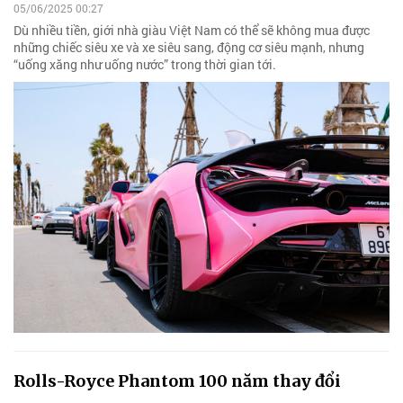
05/06/2025 00:27
Dù nhiều tiền, giới nhà giàu Việt Nam có thể sẽ không mua được
những chiếc siêu xe và xe siêu sang, động cơ siêu mạnh, nhưng
“uống xăng như uống nước” trong thời gian tới.
Rolls-Royce Phantom 100 năm thay đổi