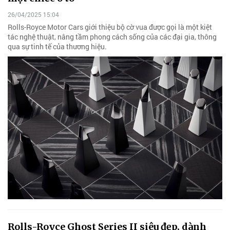
26/04/2025 15:04
Rolls-Royce Motor Cars giới thiệu bộ cờ vua được gọi là một kiệt
tác nghệ thuật, nâng tầm phong cách sống của các đại gia, thông
qua sự tinh tế của thương hiệu.
Rolls-Royce Ghost Series II siêu đẹp, dành