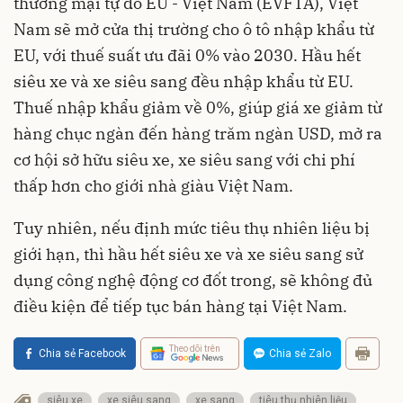
thương mại tự do EU - Việt Nam (EVFTA), Việt
Nam sẽ mở cửa thị trường cho ô tô nhập khẩu từ
EU, với thuế suất ưu đãi 0% vào 2030. Hầu hết
siêu xe và xe siêu sang đều nhập khẩu từ EU.
Thuế nhập khẩu giảm về 0%, giúp giá xe giảm từ
hàng chục ngàn đến hàng trăm ngàn USD, mở ra
cơ hội sở hữu siêu xe, xe siêu sang với chi phí
thấp hơn cho giới nhà giàu Việt Nam.
Tuy nhiên, nếu định mức tiêu thụ nhiên liệu bị
giới hạn, thì hầu hết siêu xe và xe siêu sang sử
dụng công nghệ động cơ đốt trong, sẽ không đủ
điều kiện để tiếp tục bán hàng tại Việt Nam.
Theo dõi trên
Chia sẻ Facebook
Chia sẻ Zalo
siêu xe
xe siêu sang
xe sang
tiêu thụ nhiên liệu