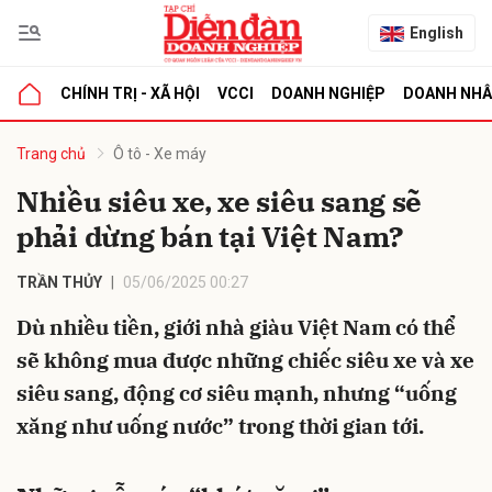
English
CHÍNH TRỊ - XÃ HỘI
VCCI
DOANH NGHIỆP
DOANH NH
bình luận
Trang chủ
Ô tô - Xe máy
Nhiều siêu xe, xe siêu sang sẽ
phải dừng bán tại Việt Nam?
TRẦN THỦY
05/06/2025 00:27
Dù nhiều tiền, giới nhà giàu Việt Nam có thể
sẽ không mua được những chiếc siêu xe và xe
Hủy
G
siêu sang, động cơ siêu mạnh, nhưng “uống
xăng như uống nước” trong thời gian tới.