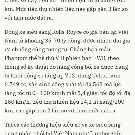
Chiếc xe này tiêu tốn nhiên liệu 18 lít xăng/100
km. Mức tiêu thụ nhiên liệu này gấp gần 3 lần so
với hạn mức đặt ra.
Dòng xe siêu sang Rolls-Royce có giá bán tại Việt
Nam từ khoảng 35-70 tỷ đồng, được nhiều đại gia
ưa chuộng cũng tương tự. Chẳng hạn mẫu
Phantom thế hệ thứ VIII phiên bản EWB, theo
thông số kỹ thuật do hãng công bố, xe được trang
bị khối động cơ tăng áp V12, dung tích xi lanh
6.749 cc, sản sinh công suất tối đa 563 mã lực
tăng tốc từ 0 - 100 km/h mất 5,4 giây, tốc độ tối đa
250 km/h, tiêu thụ nhiên liệu 14,1 lít xăng/100
km, cao gấp hơn 2 lần so với hạn mức đặt ra.
Tất cả các thương hiệu siêu xe và xe siêu sang
đang phân phối tại Việt Nam như Lamborghini,