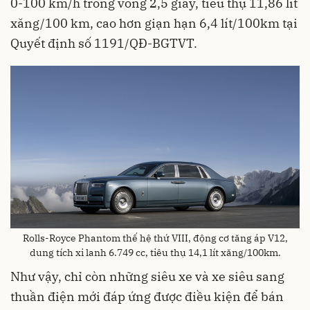
0-100 km/h trong vòng 2,5 giây, tiêu thụ 11,86 lít
xăng/100 km, cao hơn giạn hạn 6,4 lít/100km tại
Quyết định số 1191/QĐ-BGTVT.
Rolls-Royce Phantom thế hệ thứ VIII, động cơ tăng áp V12,
dung tích xi lanh 6.749 cc, tiêu thụ 14,1 lít xăng/100km.
Như vậy, chỉ còn những siêu xe và xe siêu sang
thuần điện mới đáp ứng được điều kiện để bán