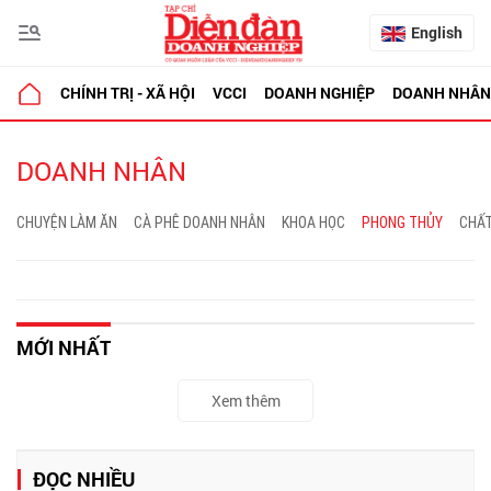
English
CHÍNH TRỊ - XÃ HỘI
VCCI
DOANH NGHIỆP
DOANH NHÂN
DOANH NHÂN
CHUYỆN LÀM ĂN
CÀ PHÊ DOANH NHÂN
KHOA HỌC
PHONG THỦY
CHẤT
MỚI NHẤT
Xem thêm
ĐỌC NHIỀU