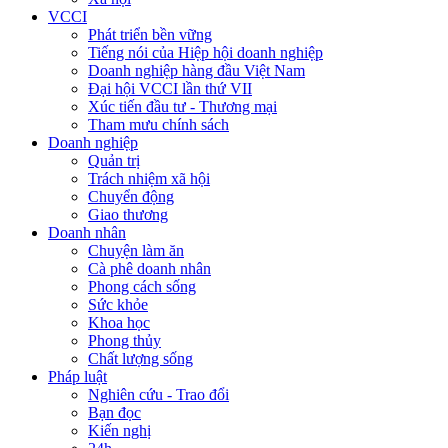
Sơn La
30°C
Tây Ninh
32°C
Thái Nguyên
37°C
Thanh Hóa
36°C
Tuyên Quang
36°C
Vĩnh Long
32°C