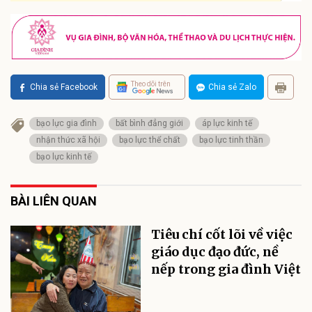
Theo dõi trên
Chia sẻ Facebook
Chia sẻ Zalo
bạo lực gia đình
bất bình đẳng giới
áp lực kinh tế
nhận thức xã hội
bạo lực thể chất
bạo lực tinh thần
bạo lực kinh tế
BÀI LIÊN QUAN
Tiêu chí cốt lõi về việc
giáo dục đạo đức, nề
nếp trong gia đình Việt