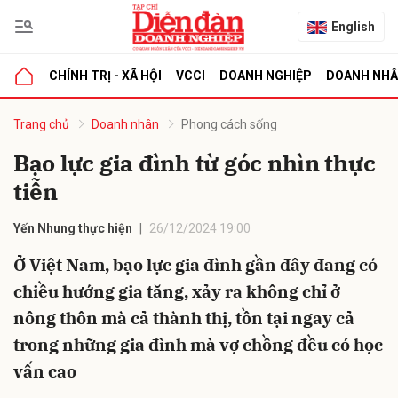
English
CHÍNH TRỊ - XÃ HỘI
VCCI
DOANH NGHIỆP
DOANH NH
bình luận
Trang chủ
Doanh nhân
Phong cách sống
Bạo lực gia đình từ góc nhìn thực
tiễn
Yến Nhung thực hiện
26/12/2024 19:00
Ở Việt Nam, bạo lực gia đình gần đây đang có
chiều hướng gia tăng, xảy ra không chỉ ở
Hủy
G
nông thôn mà cả thành thị, tồn tại ngay cả
trong những gia đình mà vợ chồng đều có học
vấn cao