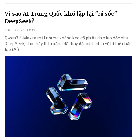
Vì sao AI Trung Quốc khó lặp lại "cú sốc"
DeepSeek?
10/08/2026 03:33
Qwen3.8-Max ra mắt nhưng không kéo cổ phiếu chip lao dốc như
DeepSeek, cho thấy thị trường đã thay đổi cách nhìn về trí tuệ nhân
tạo (AI).