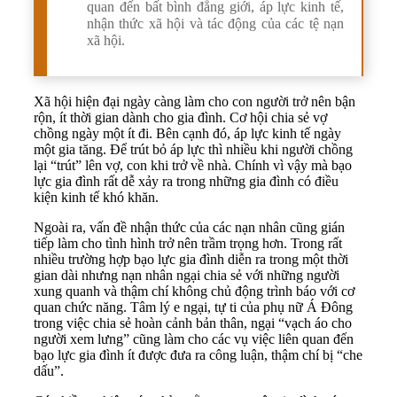
quan đến bất bình đẳng giới, áp lực kinh tế,
nhận thức xã hội và tác động của các tệ nạn
xã hội.
Xã hội hiện đại ngày càng làm cho con người trở nên bận
rộn, ít thời gian dành cho gia đình. Cơ hội chia sẻ vợ
chồng ngày một ít đi. Bên cạnh đó, áp lực kinh tế ngày
một gia tăng. Để trút bỏ áp lực thì nhiều khi người chồng
lại “trút” lên vợ, con khi trở về nhà. Chính vì vậy mà bạo
lực gia đình rất dễ xảy ra trong những gia đình có điều
kiện kinh tế khó khăn.
Ngoài ra, vấn đề nhận thức của các nạn nhân cũng gián
tiếp làm cho tình hình trở nên trầm trọng hơn. Trong rất
nhiều trường hợp bạo lực gia đình diễn ra trong một thời
gian dài nhưng nạn nhân ngại chia sẻ với những người
xung quanh và thậm chí không chủ động trình báo với cơ
quan chức năng. Tâm lý e ngại, tự ti của phụ nữ Á Đông
trong việc chia sẻ hoàn cảnh bản thân, ngại “vạch áo cho
người xem lưng” cũng làm cho các vụ việc liên quan đến
bạo lực gia đình ít được đưa ra công luận, thậm chí bị “che
dấu”.