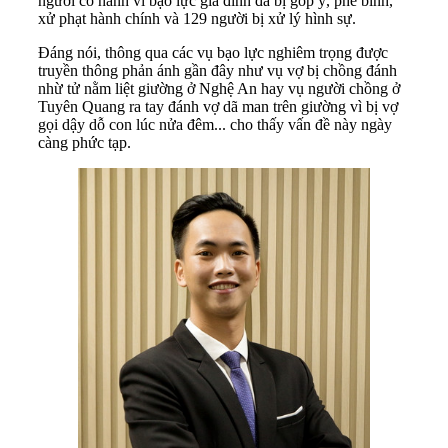
người có hành vi bạo lực gia đình đã bị góp ý, phê bình,
xử phạt hành chính và 129 người bị xử lý hình sự.
Đáng nói, thông qua các vụ bạo lực nghiêm trọng được
truyền thông phản ánh gần đây như vụ vợ bị chồng đánh
nhừ tử nằm liệt giường ở Nghệ An hay vụ người chồng ở
Tuyên Quang ra tay đánh vợ dã man trên giường vì bị vợ
gọi dậy dỗ con lúc nửa đêm... cho thấy vấn đề này ngày
càng phức tạp.