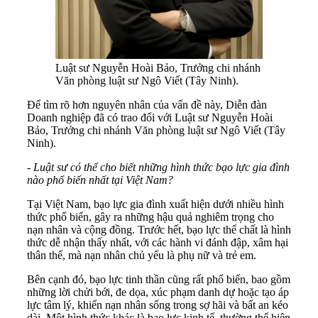
Luật sư Nguyễn Hoài Bảo, Trưởng chi nhánh
Văn phòng luật sư Ngô Viết (Tây Ninh).
Để tìm rõ hơn nguyên nhân của vấn đề này, Diễn đàn
Doanh nghiệp đã có trao đổi với Luật sư Nguyễn Hoài
Bảo, Trưởng chi nhánh Văn phòng luật sư Ngô Viết (Tây
Ninh).
- Luật sư
có thể cho biết những hình thức bạo lực gia đình
nào phổ biến nhất tại Việt Nam?
Tại Việt Nam, bạo lực gia đình xuất hiện dưới nhiều hình
thức phổ biến, gây ra những hậu quả nghiêm trọng cho
nạn nhân và cộng đồng. Trước hết, bạo lực thể chất là hình
thức dễ nhận thấy nhất, với các hành vi đánh đập, xâm hại
thân thể, mà nạn nhân chủ yếu là phụ nữ và trẻ em.
Bên cạnh đó, bạo lực tinh thần cũng rất phổ biến, bao gồm
những lời chửi bới, đe dọa, xúc phạm danh dự hoặc tạo áp
lực tâm lý, khiến nạn nhân sống trong sợ hãi và bất an kéo
dài. Một hình thức khác là bạo lực kinh tế, thường thể hiện