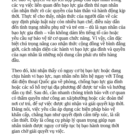
các vụ việc liên quan đến bạo lực gia đình thì nạn nhân
cần nhận thức rõ các quyền của bản thân và hành động kịp
thời. Thực tế cho thấy, nhận thức của người dân về các
quy định pháp luật này còn nhiều hạn chế, điều này dẫn
đến tình trạng nhiều phụ nữ và trẻ em – dù là nạn nhân của
bạo lực gia đình – vẫn không dám lên tiếng tố cáo hoặc
yêu cầu sự bảo vệ từ cơ quan chức năng. Vì vậy, cần đặc
biệt chú trọng nâng cao nhận thức cộng đồng về bình đẳng
giới, cách nhận diện các hành vi bạo lực gia đình và quyền
của nạn nhân là những nội dung cần phải ưu tiên hàng
đầu.
Theo đó, khi nhận thấy có nguy cơ bị bạo lực hoặc đang
chịu hành vi bạo lực, nạn nhân nên liên hệ ngay với Tổng
đài điện thoại Quốc gia về phòng, chống bạo lực gia đình
hoặc các số hỗ trợ tại địa phương để được tư vấn và hướng
dẫn cụ thể. Sau đó, cần nhanh chóng trình báo với cơ quan
có thẩm quyền như công an xã/phường hoặc các đoàn thể
nơi cư trú, để sự việc được ghi nhận và giải quyết kịp thời.
Đáng nói, việc yêu cầu áp dụng các biện pháp bảo vệ
khẩn cấp, chẳng hạn như quyết định cấm tiếp xúc, là rất
cần thiết. Đây là công cụ pháp lý quan trọng giúp nạn
nhân tránh được nguy cơ tiếp tục bị bạo hành trong thời
gian chờ giải quyết vụ việc.