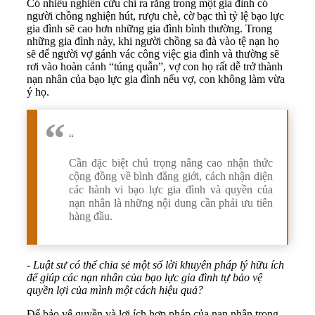
Có nhiều nghiên cứu chỉ ra rằng trong một gia đình có
người chồng nghiện hút, rượu chè, cờ bạc thì tỷ lệ bạo lực
gia đình sẽ cao hơn những gia đình bình thường. Trong
những gia đình này, khi người chồng sa đà vào tệ nạn họ
sẽ để người vợ gánh vác công việc gia đình và thường sẽ
rơi vào hoàn cảnh “túng quẫn”, vợ con họ rất dễ trở thành
nạn nhân của bạo lực gia đình nếu vợ, con không làm vừa
ý họ.
“
Cần đặc biệt chú trọng nâng cao nhận thức
cộng đồng về bình đẳng giới, cách nhận diện
các hành vi bạo lực gia đình và quyền của
nạn nhân là những nội dung cần phải ưu tiên
hàng đầu.
- Luật sư có thể chia sẻ một số lời khuyên pháp lý hữu ích
để giúp các nạn nhân của bạo lực gia đình tự bảo vệ
quyền lợi của mình một cách hiệu quả?
Để bảo vệ quyền và lợi ích hợp pháp của nạn nhân trong