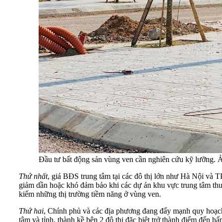
Đầu tư bất động sản vùng ven cần nghiên cứu kỹ lưỡng.
Thứ nhất
, giá BĐS trung tâm tại các đô thị lớn như Hà Nội và T
giảm dần hoặc khó đảm bảo khi các dự án khu vực trung tâm thườ
kiếm những thị trường tiềm năng ở vùng ven.
Thứ hai
, Chính phủ và các địa phương đang đẩy mạnh quy hoạch ph
tâm và tỉnh, thành kề bên 2 đô thị đặc biệt trở thành điểm đến h