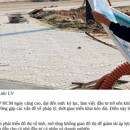
 Ảnh: LV
P HCM ngày càng cao, đạt đến mức kỷ lục, làm việc đầu tư trở nên khó 
ng gặp các vấn đề về pháp lý, thời gian triển khai kéo dài. Điều này 
át triển đô thị vệ tinh, mở rộng không gian đô thị để giảm tải áp lực
ấp dẫn cho cả nhà đầu tư cá nhân và doanh nghiệp.