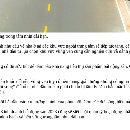
ng trong tầm nhìn dài hạn.
hu cầu về nhà ở tại các khu vực ngoài trung tâm sẽ tiếp tục tăng, các
, nhà đầu tư lựa chọn khu vực vùng ven cũng cần nghiên cứu và đánh g
g có đủ sức hút để đảm bảo khả năng tiêu thụ sản phẩm bất động sản. 
ân khúc đất nền vùng ven tuy có tiềm năng giá nhưng không có nghĩa 
ướt sóng" đất nền, nhà đầu tư cần phải chuẩn bị tâm lý "ăn chắc mặc bề
ản.
mới bắt đầu vào xu hướng chính của phục hồi. Còn các đợt sóng hiện na
inh doanh bất động sản 2023 cũng sẽ siết chặt quản lý hoạt động phân 
 minh bạch và bền vững trong tầm nhìn dài hạn.