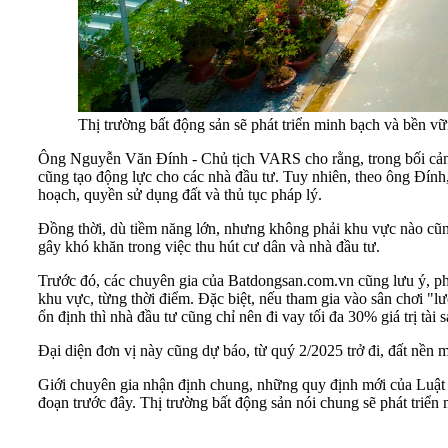
Thị trường bất động sản sẽ phát triển minh bạch và bền vữ
Ông Nguyễn Văn Đính - Chủ tịch VARS cho rằng, trong bối cảnh n
cũng tạo động lực cho các nhà đầu tư. Tuy nhiên, theo ông Đính
hoạch, quyền sử dụng đất và thủ tục pháp lý.
Đồng thời, dù tiềm năng lớn, nhưng không phải khu vực nào cũn
gây khó khăn trong việc thu hút cư dân và nhà đầu tư.
Trước đó, các chuyên gia của Batdongsan.com.vn cũng lưu ý, ph
khu vực, từng thời điểm. Đặc biệt, nếu tham gia vào sân chơi "l
ổn định thì nhà đầu tư cũng chỉ nên đi vay tối đa 30% giá trị tài s
Đại diện đơn vị này cũng dự báo, từ quý 2/2025 trở đi, đất nền 
Giới chuyên gia nhận định chung, những quy định mới của Luật K
đoạn trước đây. Thị trường bất động sản nói chung sẽ phát triển