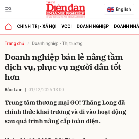
English
CHÍNH TRỊ - XÃ HỘI
VCCI
DOANH NGHIỆP
DOANH NH
bình luận
Trang chủ
Doanh nghiệp - Thị trường
Doanh nghiệp bán lẻ nâng tầm
dịch vụ, phục vụ người dân tốt
hơn
Bảo Lam
01/12/2025 13:00
Trung tâm thương mại GO! Thăng Long đã
Hủy
G
chính thức khai trương và đi vào hoạt động
sau quá trình nâng cấp toàn diện.