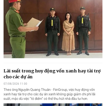
Lãi suất trong huy động vốn xanh hay tài trợ
cho các dự án
07/08/2026 11:00
Theo ông Nguyễn Quang Thuân - FiinGroup, việc huy động vốn
xanh hay tài trợ cho các dự án xanh không giúp giảm chi phí lãi
suất; mặc dù việc "tô điểm" có thể thu hút nhà đầu tư hơn.