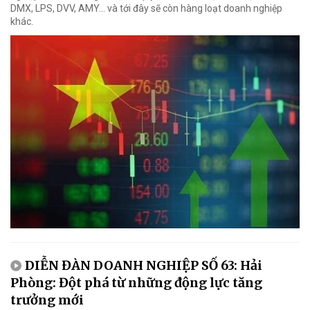
DMX, LPS, DVV, AMY... và tới đây sẽ còn hàng loạt doanh nghiệp
khác.
DIỄN ĐÀN DOANH NGHIỆP SỐ 63: Hải
Phòng: Đột phá từ những động lực tăng
trưởng mới