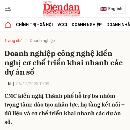
English
CHÍNH TRỊ - XÃ HỘI
VCCI
DOANH NGHIỆP
DOANH NH
bình luận
Trang chủ
Doanh nghiệp
Doanh nghiệp công nghệ kiến
nghị cơ chế triển khai nhanh các
dự án số
L.N
06/11/2025 19:09
CMC kiến nghị Thành phố hỗ trợ ba nhóm
Hủy
G
trọng tâm: đào tạo nhân lực, hạ tầng kết nối –
dữ liệu và cơ chế triển khai nhanh các dự án
số.