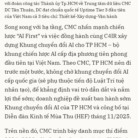
với đoàn công tác Thành ủy Tp.HCM về Trung tâm dữ liệu CMC
DC Tân Thuận, DC đạt chuẩn quốc tế Uptime Tier 3 đầu tiên
của Việt Nam cả 3 tiêu chí: Thiết kế-Xây dựng-Vận hành
Song song với hạ tầng, CMC nhấn mạnh chiến
lược “AI First” và việc đồng hành cùng C4IR xây
dựng Khung chuyển đổi AI cho TP HCM – bộ
khung chiến lược AI cấp địa phương tiên phong
đầu tiên tại Việt Nam. Theo CMC, TP HCM nên đi
trước một bước, không chờ khung chuyển đổi AI
cấp quốc gia (sẽ phụ thuộc tiến độ Luật Trí tuệ
nhân tạo), để khẳng định vai trò dẫn dắt và nắm
lợi thế sớm; doanh nghiệp đề xuất ban hành sớm
Khung chuyển đổi AI của TP HCM và công bố tại
Diễn đàn Kinh tế Mùa Thu (HEF) tháng 11/2025.
Trên nền đó, CMC trình bày danh mục thí điểm