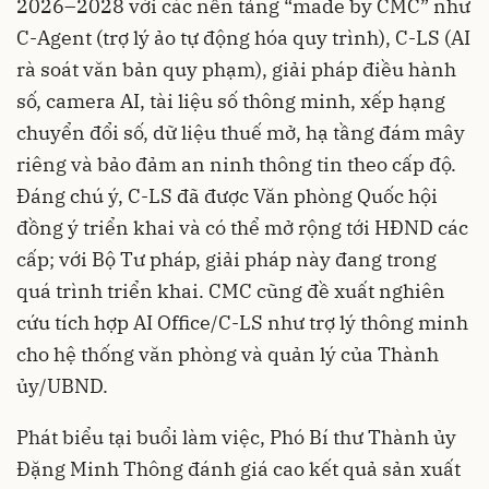
2026–2028 với các nền tảng “made by CMC” như
C-Agent (trợ lý ảo tự động hóa quy trình), C-LS (AI
rà soát văn bản quy phạm), giải pháp điều hành
số, camera AI, tài liệu số thông minh, xếp hạng
chuyển đổi số, dữ liệu thuế mở, hạ tầng đám mây
riêng và bảo đảm an ninh thông tin theo cấp độ.
Đáng chú ý, C-LS đã được Văn phòng Quốc hội
đồng ý triển khai và có thể mở rộng tới HĐND các
cấp; với Bộ Tư pháp, giải pháp này đang trong
quá trình triển khai. CMC cũng đề xuất nghiên
cứu tích hợp AI Office/C-LS như trợ lý thông minh
cho hệ thống văn phòng và quản lý của Thành
ủy/UBND.
Phát biểu tại buổi làm việc, Phó Bí thư Thành ủy
Đặng Minh Thông đánh giá cao kết quả sản xuất