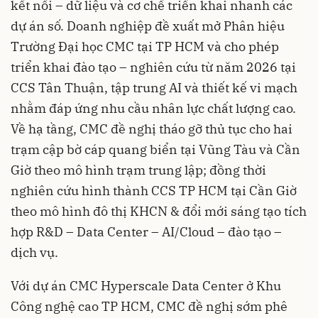
kết nối – dữ liệu và cơ chế triển khai nhanh các
dự án số. Doanh nghiệp đề xuất mở Phân hiệu
Trường Đại học CMC tại TP HCM và cho phép
triển khai đào tạo – nghiên cứu từ năm 2026 tại
CCS Tân Thuận, tập trung AI và thiết kế vi mạch
nhằm đáp ứng nhu cầu nhân lực chất lượng cao.
Về hạ tầng, CMC đề nghị tháo gỡ thủ tục cho hai
trạm cập bờ cáp quang biển tại Vũng Tàu và Cần
Giờ theo mô hình trạm trung lập; đồng thời
nghiên cứu hình thành CCS TP HCM tại Cần Giờ
theo mô hình đô thị KHCN & đổi mới sáng tạo tích
hợp R&D – Data Center – AI/Cloud – đào tạo –
dịch vụ.
Với dự án CMC Hyperscale Data Center ở Khu
Công nghệ cao TP HCM, CMC đề nghị sớm phê