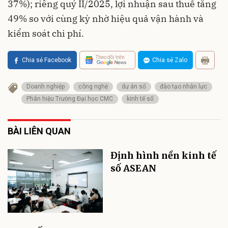
37%); riêng quý II/2025, lợi nhuận sau thuế tăng
49% so với cùng kỳ nhờ hiệu quả vận hành và
kiểm soát chi phí.
Theo dõi trên
Chia sẻ Facebook
Chia sẻ Zalo
Doanh nghiệp
công nghệ
dự án số
đào tạo nhân lực
Phân hiệu Trường Đại học CMC
kinh tế số
BÀI LIÊN QUAN
Định hình nền kinh tế
số ASEAN