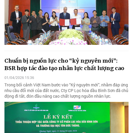
Chuẩn bị nguồn lực cho “kỷ nguyên mới”:
BSR hợp tác đào tạo nhân lực chất lượng cao
01/04/2026 15:36
Trong bối cảnh Việt Nam bước vào “Kỷ nguyên mới”, nhằm đáp ứng
nhu cầu đổi mới của đất nước, Cty CP Lọc hóa dầu Bình Sơn đã chủ
động đi tắt, đón đầu nâng cao chất lượng nguồn nhân lực.