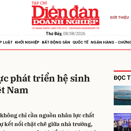
GIỚI THIỆU
bình luận
Thứ Bảy,
08/08/2026
P LUẬT
KHỞI NGHIỆP
BẤT ĐỘNG SẢN
QUỐC TẾ
NGÂN HÀNG - CHỨN
ực phát triển hệ sinh
ĐỌC T
ệt Nam
Hủy
G
 không chỉ cần nguồn nhân lực chất
ự kết nối chặt chẽ giữa nhà trường,