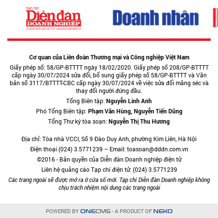
Cơ quan của Liên đoàn Thương mại và Công nghiệp Việt Nam
Giấy phép số: 58/GP-BTTTT ngày 18/02/2020. Giấy phép số 208/GP-BTTTT
cấp ngày 30/07/2024 sửa đổi, bổ sung giấy phép số 58/GP-BTTTT và Văn
bản số 3117/BTTTT-CBC cấp ngày 30/07/2024 về việc sửa đổi măng séc và
thay đổi người đứng đầu.
Tổng Biên tập:
Nguyễn Linh Anh
Phó Tổng Biên tập:
Phạm Văn Hùng, Nguyễn Tiến Dũng
Tổng Thư ký tòa soạn:
Nguyễn Thị Thu Hương
Địa chỉ: Tòa nhà VCCI, Số 9 Đào Duy Anh, phường Kim Liên, Hà Nội
Điện thoại (024) 3.5771239 – Email: toasoan@dddn.com.vn
©2016 - Bản quyền của Diễn đàn Doanh nghiệp điện tử
Liên hệ quảng cáo Tạp chí điện tử: (024) 3.5771239
Các trang ngoài sẽ được mở ra ở cửa sổ mới. Tạp chí Diễn đàn Doanh nghiệp không
chịu trách nhiệm nội dung các trang ngoài
POWERED BY
- A PRODUCT OF
ONE
CMS
NEKO