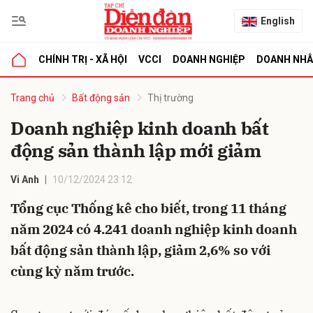
English
CHÍNH TRỊ - XÃ HỘI
VCCI
DOANH NGHIỆP
DOANH NH
bình luận
Trang chủ
Bất động sản
Thị trường
Doanh nghiệp kinh doanh bất
động sản thành lập mới giảm
Vi Anh
10/12/2024 23:12
Tổng cục Thống kê cho biết, trong 11 tháng
năm 2024 có 4.241 doanh nghiệp kinh doanh
Hủy
G
bất động sản thành lập, giảm 2,6% so với
cùng kỳ năm trước.