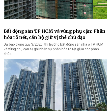
Bất động sản TP HCM và vùng phụ cận: Phân
hóa rõ nét, căn hộ giữ vị thế chủ đạo
Dự báo trong quý 3/2026, thị trường bất động sản nhà ở TP HCM
và vùng phụ cận sẽ ghi nhận sự phân hóa rõ rệt giữa các phân
khúc.