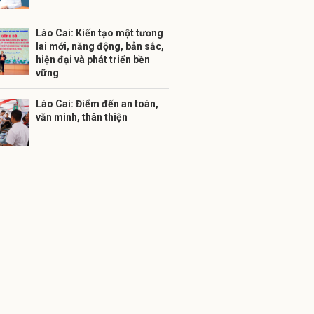
Lào Cai: Kiến tạo một tương
lai mới, năng động, bản sắc,
hiện đại và phát triển bền
vững
Lào Cai: Điểm đến an toàn,
văn minh, thân thiện