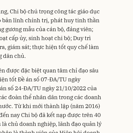
ng, Chi bộ chú trọng công tác giáo dục
 bản lĩnh chính trị, phát huy tinh thần
ng gương mẫu của cán bộ, đảng viên;
ạt cấp ủy, sinh hoạt chi bộ; Duy trì
a, giám sát; thực hiện tốt quy chế làm
g dân chủ.
iên được đặc biệt quan tâm chỉ đạo sâu
hiện tốt Đề án số 07-ĐA/TU ngày
ề án số 24-ĐA/TU ngày 21/10/2022 của
các đoàn thể nhân dân trong các doanh
nước. Từ khi mới thành lập (năm 2016)
 đến nay Chi bộ đã kết nạp được trên 40
u là chủ doanh nghiệp, lãnh đạo quản lý
nhân là thành viên của Hiệp hội doanh