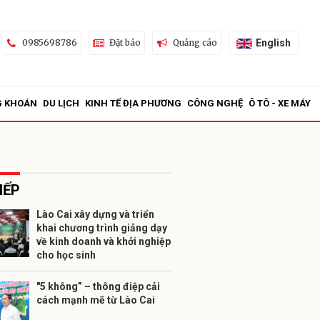
English
0985698786
Đặt báo
Quảng cáo
G KHOÁN
DU LỊCH
KINH TẾ ĐỊA PHƯƠNG
CÔNG NGHỆ
Ô TÔ - XE MÁY
IẾP
Lào Cai xây dựng và triển
khai chương trình giảng dạy
ửi
về kinh doanh và khởi nghiệp
cho học sinh
"5 không” – thông điệp cải
cách mạnh mẽ từ Lào Cai