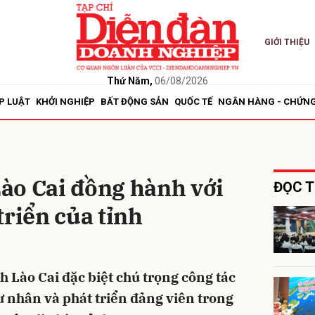
GIỚI THIỆU
bình luận
Thứ Năm,
06/08/2026
P LUẬT
KHỞI NGHIỆP
BẤT ĐỘNG SẢN
QUỐC TẾ
NGÂN HÀNG - CHỨN
ào Cai đồng hành với
ĐỌC T
triển của tỉnh
Hủy
G
h Lào Cai đặc biệt chú trọng công tác
ư nhân và phát triển đảng viên trong