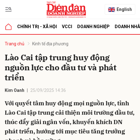
English
CHÍNH TRỊ - XÃ HỘI
VCCI
DOANH NGHIỆP
DOANH NH
bình luận
Trang chủ
Kinh tế địa phương
Lào Cai tập trung huy động
nguồn lực cho đầu tư và phát
triển
Kim Oanh
25/09/2025 14:36
Với quyết tâm huy động mọi nguồn lực, tỉnh
Hủy
G
Lào Cai tập trung cải thiện môi trường đầu tư,
thúc đẩy giải ngân vốn, khuyến khích DN
phát triển, hướng tới mục tiêu tăng trưởng