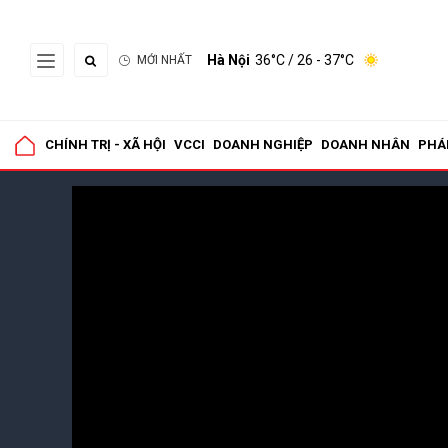
Hà Nội
36°C
/ 26 - 37°C
MỚI NHẤT
CHÍNH TRỊ - XÃ HỘI
VCCI
DOANH NGHIỆP
DOANH NHÂN
PHÁ