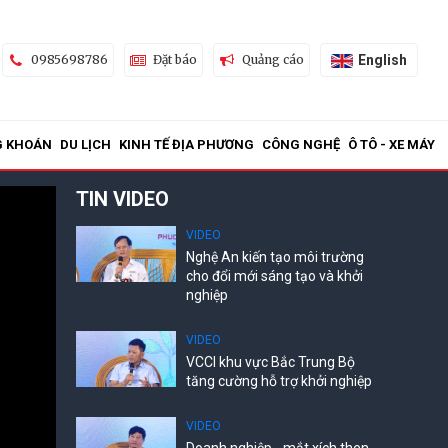
English
0985698786
Đặt báo
Quảng cáo
G KHOÁN
DU LỊCH
KINH TẾ ĐỊA PHƯƠNG
CÔNG NGHỆ
Ô TÔ - XE MÁY
TIN VIDEO
VIDEO
Nghệ An kiến tạo môi trường
cho đổi mới sáng tạo và khởi
nghiệp
VIDEO
VCCI khu vực Bắc Trung Bộ
tăng cường hỗ trợ khởi nghiệp
VIDEO