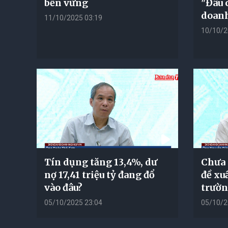
bền vững
"Đâu 
doanh
11/10/2025 03:19
10/10/2
Tín dụng tăng 13,4%, dư
Chưa 
nợ 17,41 triệu tỷ đang đổ
đề xu
vào đâu?
trườn
05/10/2025 23:04
05/10/2