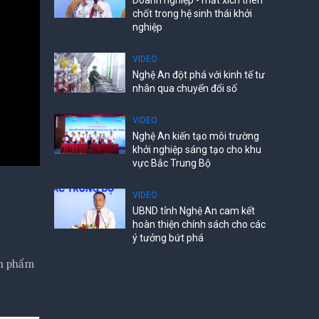
Doanh nghiệp - mắt xích then
chốt trong hệ sinh thái khởi
nghiệp
VIDEO
Nghệ An đột phá với kinh tế tư
nhân qua chuyển đổi số
VIDEO
Nghệ An kiến tạo môi trường
khởi nghiệp sáng tạo cho khu
vực Bắc Trung Bộ
VIDEO
UBND tỉnh Nghệ An cam kết
hoàn thiện chính sách cho các
ý tưởng bứt phá
ản phẩm