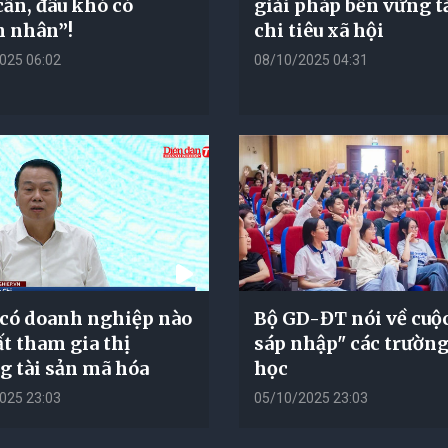
cần, đâu khó có
giải pháp bền vững 
 nhân”!
chi tiêu xã hội
025 06:02
08/10/2025 04:31
có doanh nghiệp nào
Bộ GD-ĐT nói về cuộc
ất tham gia thị
sáp nhập" các trường
g tài sản mã hóa
học
025 23:03
05/10/2025 23:03