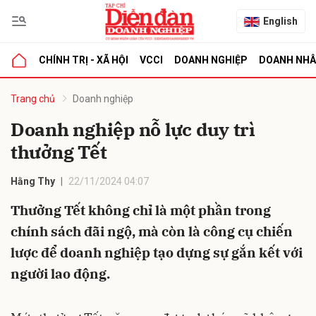
English
CHÍNH TRỊ - XÃ HỘI
VCCI
DOANH NGHIỆP
DOANH NH
bình luận
Trang chủ
Doanh nghiệp
Doanh nghiệp nỗ lực duy trì
thưởng Tết
Hằng Thy
22/11/2024 04:07
Thưởng Tết không chỉ là một phần trong
chính sách đãi ngộ, mà còn là công cụ chiến
Hủy
G
lược để doanh nghiệp tạo dựng sự gắn kết với
người lao động.