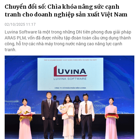
Chuyển đổi số: Chìa khóa nâng sức cạnh
tranh cho doanh nghiệp sản xuất Việt Nam
02/10/2025 11:17
Luvina Software là một trong những DN tiên phong đưa giải pháp
ARAS PLM, vốn đã được nhiều tập đoàn toàn cầu ứng dụng thành
công, hỗ trợ các nhà máy trong nước nâng cao năng lực cạnh
tranh.