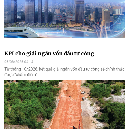
KPI cho giải ngân vốn đầu tư công
06/08/2026 04:14
Từ tháng 10/2026, kết quả giải ngân vốn đầu tư công sẽ chính thức
được “chấm điểm”.