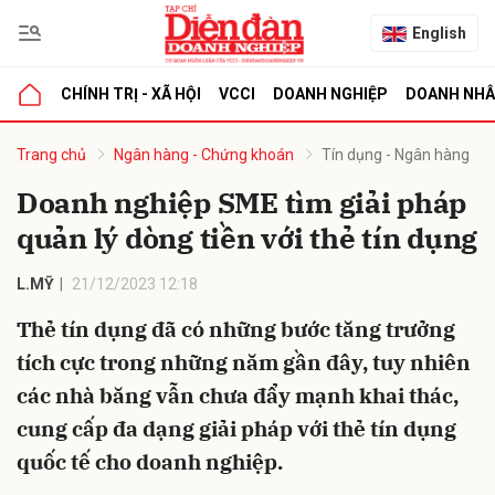
English
CHÍNH TRỊ - XÃ HỘI
VCCI
DOANH NGHIỆP
DOANH NH
bình luận
Trang chủ
Ngân hàng - Chứng khoán
Tín dụng - Ngân hàng
Doanh nghiệp SME tìm giải pháp
quản lý dòng tiền với thẻ tín dụng
L.MỸ
21/12/2023 12:18
Thẻ tín dụng đã có những bước tăng trưởng
tích cực trong những năm gần đây, tuy nhiên
Hủy
G
các nhà băng vẫn chưa đẩy mạnh khai thác,
cung cấp đa dạng giải pháp với thẻ tín dụng
quốc tế cho doanh nghiệp.