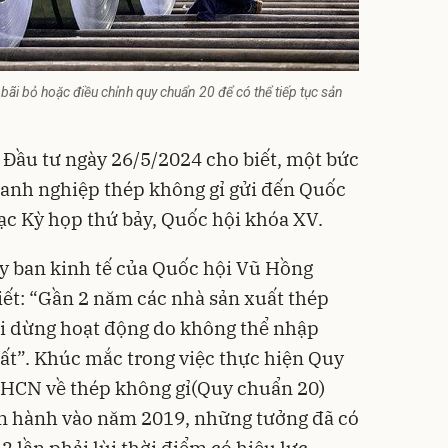
ãi bỏ hoặc điều chỉnh quy chuẩn 20 để có thể tiếp tục sản
o Đầu tư ngày 26/5/2024 cho biết, một bức
oanh nghiệp
thép không gỉ
gửi đến Quốc
ạc Kỳ họp thứ bảy, Quốc hội khóa XV.
y ban kinh tế của Quốc hội Vũ Hồng
ết: “Gần 2 năm các nhà sản xuất thép
ải dừng hoạt động do không thể nhập
ất”. Khúc mắc trong việc thực hiện
Quy
HCN về thép không gỉ
(Quy chuẩn 20
)
an hành vào năm 2019, những tưởng đã có
2 lần phải lùi thời điểm có hiệu lực.