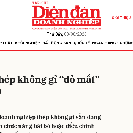
GIỚI THIỆU
bình luận
Thứ Bảy,
08/08/2026
P LUẬT
KHỞI NGHIỆP
BẤT ĐỘNG SẢN
QUỐC TẾ
NGÂN HÀNG - CHỨN
hép không gỉ “đỏ mắt”
0
Hủy
G
 doanh nghiệp thép không gỉ vẫn đang
n chức năng bãi bỏ hoặc điều chỉnh