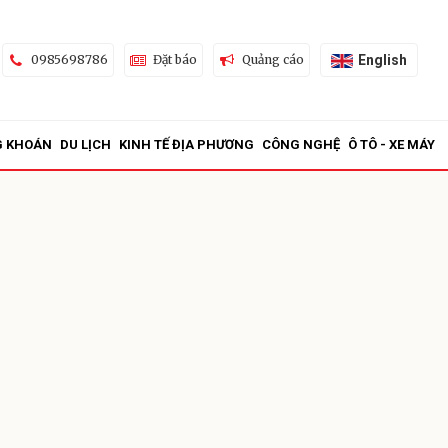
English
0985698786
Đặt báo
Quảng cáo
G KHOÁN
DU LỊCH
KINH TẾ ĐỊA PHƯƠNG
CÔNG NGHỆ
Ô TÔ - XE MÁY
ửi