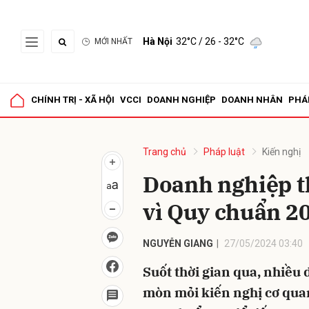
Hà Nội
32°C
/ 26 - 32°C
MỚI NHẤT
Gửi 
CHÍNH TRỊ - XÃ HỘI
VCCI
DOANH NGHIỆP
DOANH NHÂN
PHÁ
Trang chủ
Pháp luật
Kiến nghị
Doanh nghiệp t
vì Quy chuẩn 2
NGUYỄN GIANG
27/05/2024 03:40
Suốt thời gian qua, nhiều
mòn mỏi kiến nghị cơ qua