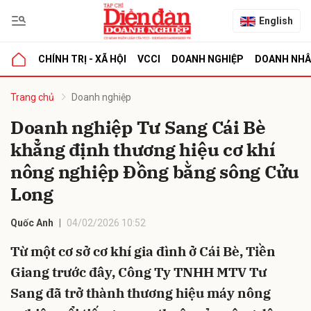
English
CHÍNH TRỊ - XÃ HỘI
VCCI
DOANH NGHIỆP
DOANH NH
bình luận
Trang chủ
Doanh nghiệp
Doanh nghiệp Tư Sang Cái Bè
khẳng định thương hiệu cơ khí
nông nghiệp Đồng bằng sông Cửu
Long
Quốc Anh
04/02/2026 10:52
Hủy
G
Từ một cơ sở cơ khí gia đình ở Cái Bè, Tiền
Giang trước đây, Công Ty TNHH MTV Tư
Sang đã trở thành thương hiệu máy nông