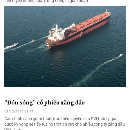
nếu tuyến đường qua Trung Đông bị gián đoạn.
“Đón sóng” cổ phiếu xăng dầu
08/12/2025 03:27
Các chính sách giảm thuế, trao thêm quyền cho PVN, lãi tỷ giá,...
được kỳ vọng sẽ tiếp tục hỗ trợ tích cực cho nhiều công ty xăng dầu
Việt Nam.