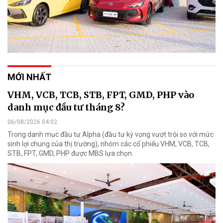
MỚI NHẤT
VHM, VCB, TCB, STB, FPT, GMD, PHP vào
danh mục đầu tư tháng 8?
06/08/2026 04:02
Trong danh mục đầu tư Alpha (đầu tư kỳ vọng vượt trội so với mức
sinh lợi chung của thị trường), nhóm các cổ phiếu VHM, VCB, TCB,
STB, FPT, GMD, PHP được MBS lựa chọn.