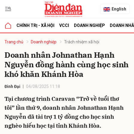
English
CHÍNH TRỊ - XÃ HỘI
VCCI
DOANH NGHIỆP
DOANH NH
bình luận
Trang chủ
Doanh nghiệp
Trách nhiệm xã hội
Doanh nhân Johnathan Hạnh
Nguyễn đồng hành cùng học sinh
khó khăn Khánh Hòa
Đình Đại
04/08/2025 11:18
Tại chương trình Caravan “Trở về tuổi thơ
Hủy
G
tôi” lần thứ 9, doanh nhân Johnathan Hạnh
Nguyễn đã tài trợ 1 tỷ đồng cho học sinh
nghèo hiếu học tại tỉnh Khánh Hòa.