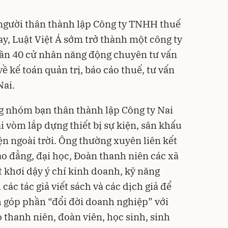
gười thân thành lập Công ty TNHH thuế
nay, Luật Việt Á sớm trở thành một công ty
 gần 40 cử nhân năng động chuyên tư vấn
 kế toán quản trị, báo cáo thuế, tư vấn
Nai.
g nhóm bạn thân thành lập Công ty Nai
vòm lắp dựng thiết bị sự kiện, sân khấu
iện ngoài trời. Ông thường xuyên liên kết
ao đẳng, đại học, Đoàn thanh niên các xã
 khơi dậy ý chí kinh doanh, kỹ năng
 các tác giả viết sách và các dịch giả để
ch góp phần “đổi đời doanh nghiệp” với
 thanh niên, đoàn viên, học sinh, sinh