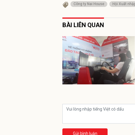
Công ty Nai House
Hội Xuất nhậ
BÀI LIÊN QUAN
Gửi bình luận