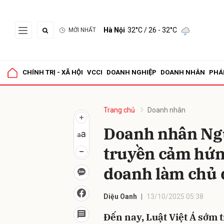
Hà Nội
32°C
/ 26 - 32°C
MỚI NHẤT
Gửi 
CHÍNH TRỊ - XÃ HỘI
VCCI
DOANH NGHIỆP
DOANH NHÂN
PHÁ
Trang chủ
Doanh nhân
Doanh nhân Ng
truyền cảm hứn
doanh làm chủ 
Diệu Oanh
13/10/2025 05:38
Đến nay, Luật Việt Á sớm t