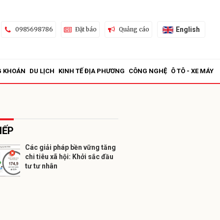
English
0985698786
Đặt báo
Quảng cáo
G KHOÁN
DU LỊCH
KINH TẾ ĐỊA PHƯƠNG
CÔNG NGHỆ
Ô TÔ - XE MÁY
IẾP
Các giải pháp bền vững tăng
chi tiêu xã hội: Khởi sắc đầu
ửi
tư tư nhân