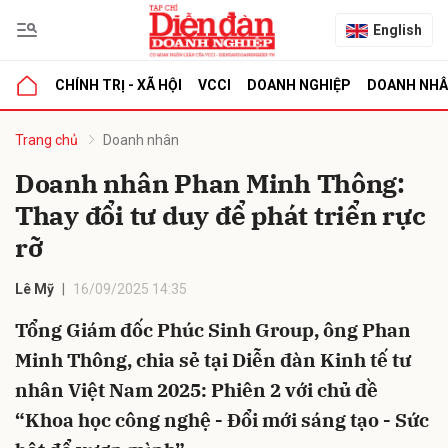
English
CHÍNH TRỊ - XÃ HỘI
VCCI
DOANH NGHIỆP
DOANH NH
bình luận
Trang chủ
Doanh nhân
Doanh nhân Phan Minh Thông:
Thay đổi tư duy để phát triển rực
rỡ
Lê Mỹ
16/09/2025 14:35
Tổng Giám đốc Phúc Sinh Group, ông Phan
Hủy
G
Minh Thông, chia sẻ tại Diễn đàn Kinh tế tư
nhân Việt Nam 2025: Phiên 2 với chủ đề
“Khoa học công nghệ - Đổi mới sáng tạo - Sức