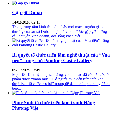
Gặp gỡ Dubai
14/02/2026 02:11
Trong trung tâm kinh tế cuộn chảy mọi mạch nguồn giao
thương của xứ sở Dubai, thật thú vị khi được gặp gỡ những
câu chuyện kinh doanh, đời sống khác biệt.
Bí quyết tổ chức triển lãm nghệ thuật của “Vua
tiêu” - ông chủ Painting Castle Gallery
05/11/2025 13:49
Một triển lãm mỹ thuật sau 2 ngày khai mạc đã có hơn 2/3 tác
phẩm được “tranh mua”. Có người mua đến bức thứ 6 đã
được Ban tổ chức “có lời” mong để dành cơ hội cho người kế
tiếp...
Phúc Sinh tổ chức triển lãm tranh Đặng
Phương Việt