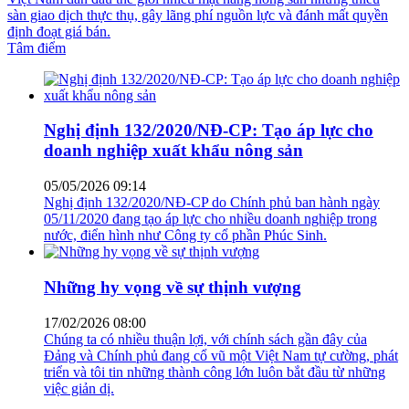
sàn giao dịch thực thụ, gây lãng phí nguồn lực và đánh mất quyền
định đoạt giá bán.
Tâm điểm
Nghị định 132/2020/NĐ-CP: Tạo áp lực cho
doanh nghiệp xuất khẩu nông sản
05/05/2026 09:14
Nghị định 132/2020/NĐ-CP do Chính phủ ban hành ngày
05/11/2020 đang tạo áp lực cho nhiều doanh nghiệp trong
nước, điển hình như Công ty cổ phần Phúc Sinh.
Những hy vọng về sự thịnh vượng
17/02/2026 08:00
Chúng ta có nhiều thuận lợi, với chính sách gần đây của
Đảng và Chính phủ đang cổ vũ một Việt Nam tự cường, phát
triển và tôi tin những thành công lớn luôn bắt đầu từ những
việc giản dị.