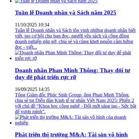
Tuần lễ Doanh nhân và Sách năm 2025
11/10/2025 10:34
Tuần lễ Doanh nhân và Sách tôn vinh những doanh nhân biết
viết, tạo cơ hội cho bạn đọc, người yêu sách và cộng đồng
doanh nghiệp gặp gỡ, chia sẻ và cùng khơi nguồn cảm hứng
đọc - viết...
Doanh nhân Phan Minh Thông: Thay đổi tư
duy để phát triển rực rỡ
16/09/2025 14:35
Tổng Giám đốc Phúc Sinh Group, ông Phan Minh Thông,
chia sẻ tại Diễn đàn Kinh tế tư nhân Việt Nam 2025: Phiên 2
với chủ đề “Khoa học công nghệ - Đổi mới sáng tạo - Sức bật
để vươn mình”.
Phát triển thị trường M&A: Tài sản vô hình