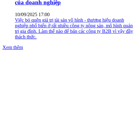
của doanh nghiệp
10/09/2025 17:00
Việc bỏ quên giá trị tài sản vô hình - thương hiệu doanh
nghiệp phổ biến ở rất nhiều công ty nông sản, mô hình quản
trị gia đình. Làm thế nào để bán các công ty B2B vì vậy đầy
thách thức.
Xem thêm