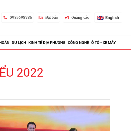
English
0985698786
Đặt báo
Quảng cáo
KHOÁN
DU LỊCH
KINH TẾ ĐỊA PHƯƠNG
CÔNG NGHỆ
Ô TÔ - XE MÁY
ỂU 2022