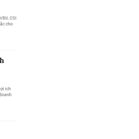
VBII, CSI
hắc cho
nh
ợi ích
 doanh