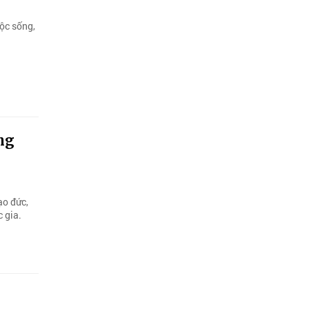
uộc sống,
ng
ạo đức,
 gia.