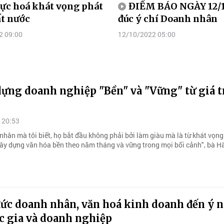
ực hoá khát vọng phát
ĐIỂM BÁO NGÀY 12/1
ất nước
đúc ý chí Doanh nhân
2 09:00
12/10/2022 05:00
ựng doanh nghiệp "Bền" và "Vững" từ giá t
 20:53
nhân mà tôi biết, họ bắt đầu không phải bởi làm giàu mà là từ khát vọn
 xây dựng văn hóa bền theo năm tháng và vững trong mọi bối cảnh", bà H
ức doanh nhân, văn hoá kinh doanh đến ý 
c gia và doanh nghiệp