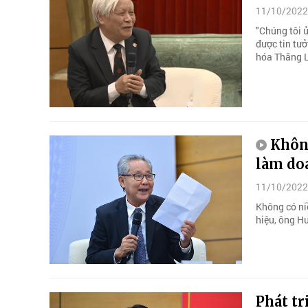
11/10/2022
"Chúng tôi 
được tin tưở
hóa Thăng 
Không
làm do
11/10/2022
Không có ni
hiệu, ông H
Phát tr