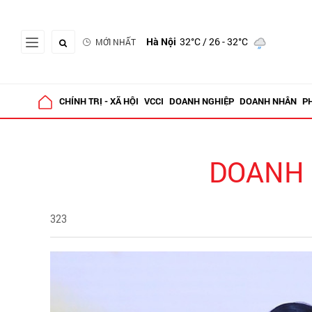
Hà Nội
32°C
/ 26 - 32°C
MỚI NHẤT
CHÍNH TRỊ - XÃ HỘI
VCCI
DOANH NGHIỆP
DOANH NHÂN
P
DOANH 
323