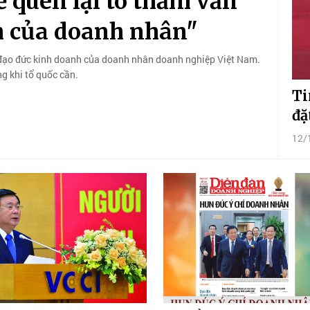
 quên lại tô thắm văn
h của doanh nhân"
đạo đức kinh doanh của doanh nhân doanh nghiệp Việt Nam.
g khi tổ quốc cần.
Ti
đặ
12/