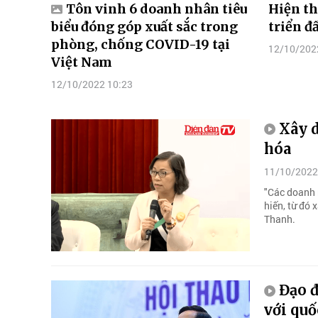
Tôn vinh 6 doanh nhân tiêu
Hiện th
biểu đóng góp xuất sắc trong
triển đ
phòng, chống COVID-19 tại
12/10/202
Việt Nam
12/10/2022 10:23
Xây d
hóa
11/10/2022
"Các doanh 
hiến, từ đó
Thanh.
Đạo đ
với quố