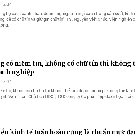
 14:49
ủng hộ các doanh nhân, doanh nghiệp tìm mọi cách trong sản xuất, kinh
ng, để có chữ tín và giữ gìn chữ tín", TS. Nguyễn Viết Chức, Viện Nghiên
Long.
 có niềm tin, không có chữ tín thì không 
anh nghiệp
 14:33
ềm tin, không có chữ tín thì không thể làm doanh nghiệp, không thể làm
uỳnh Văn Thòn, Chủ tịch HĐQT, TGĐ công ty Cổ phần Tập đoàn Lộc Trời c
iển kinh tế tuần hoàn cũng là chuẩn mực đạ