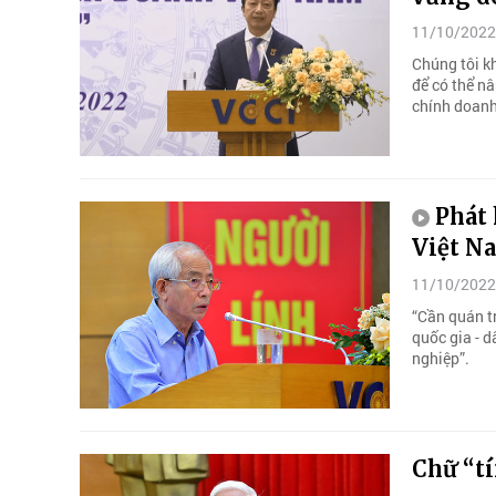
11/10/2022
Chúng tôi k
để có thể n
chính doanh
Phát 
Việt N
11/10/2022
“Cần quán tr
quốc gia - 
nghiệp”.
Chữ “t