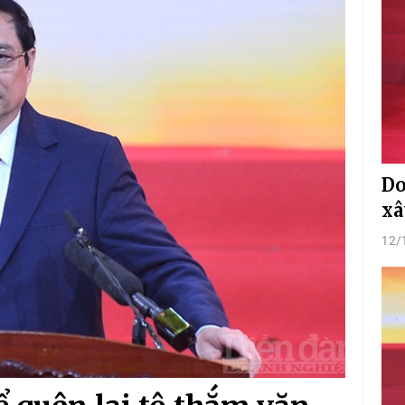
Do
xâ
12/