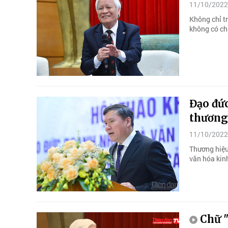
11/10/2022
Không chỉ tr
không có ch
Đạo đứ
thương
11/10/2022
Thương hiệu
văn hóa kin
Chữ "