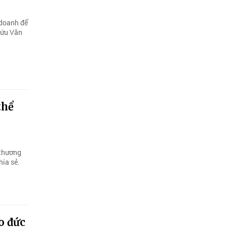
 doanh để
 cứu Văn
thể
 thương
hia sẻ.
o đức