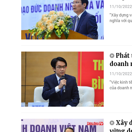
11/10/2022
"Xây dựng v
nghĩa với q
Phát 
doanh 
11/10/2022
"Việc kinh t
của doanh n
Xây d
vững d