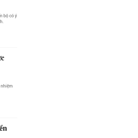
n bộ có ý
h.
ức
h nhiệm
bền