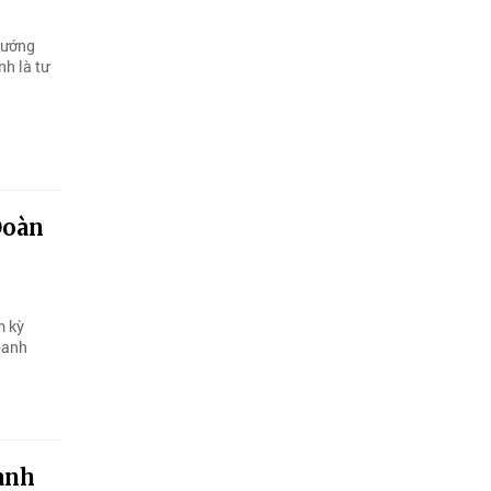
tướng
nh là tư
Đoàn
m kỳ
oanh
anh