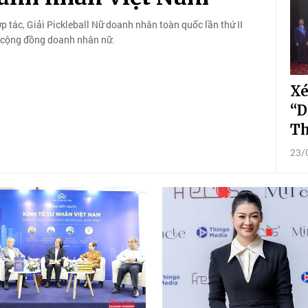
p tác, Giải Pickleball Nữ doanh nhân toàn quốc lần thứ II
g cộng đồng doanh nhân nữ.
Xé
“D
Th
23/