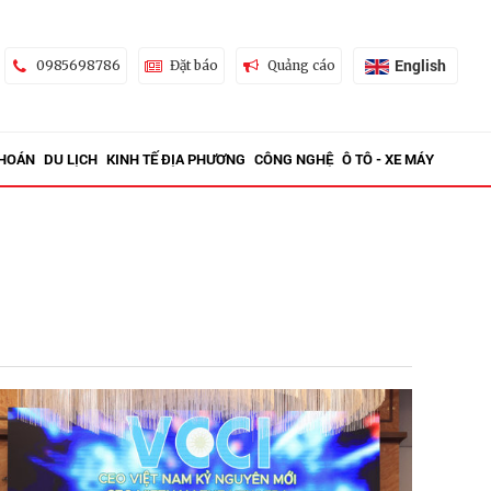
English
0985698786
Đặt báo
Quảng cáo
KHOÁN
DU LỊCH
KINH TẾ ĐỊA PHƯƠNG
CÔNG NGHỆ
Ô TÔ - XE MÁY