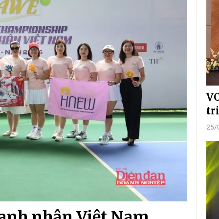
VC
tr
25/
oanh nhân Việt Nam