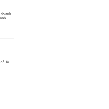
g doanh
ranh
hải là