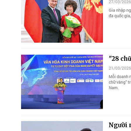
27/03/2026
Gia nhập ng
đa quốc gia,
"28 ch
21/03/2026
Mỗi doanh n
chữ vàng” t
Nam.
Người 