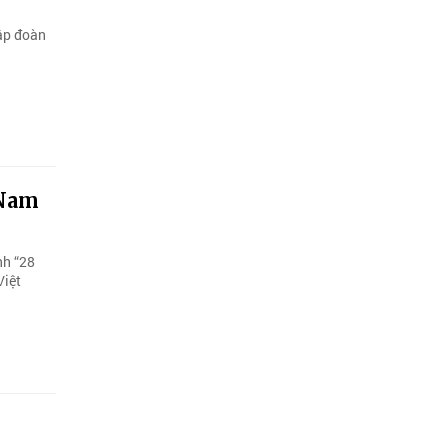
tập đoàn
 Nam
nh “28
Việt