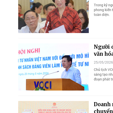
Trong kỷ ngu
phong kiến t
toàn diện.
Người d
văn hó
25/05/2026
Chủ tịch VC
sáng tạo nh
đoạn phát t
Doanh 
chuyển