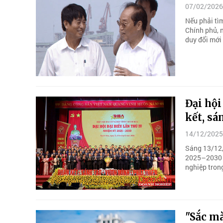
07/02/2026
Nếu phải tì
Chính phủ, n
duy đổi mới 
Đại hội
kết, sá
14/12/2025
Sáng 13/12,
2025–2030 d
nghiệp tron
"Sắc m