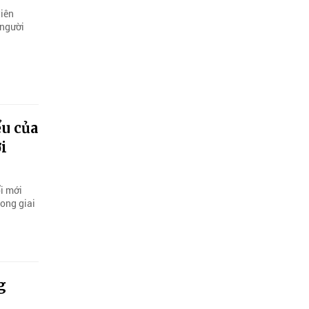
tiên
 người
ểu của
i
ổi mới
ong giai
g