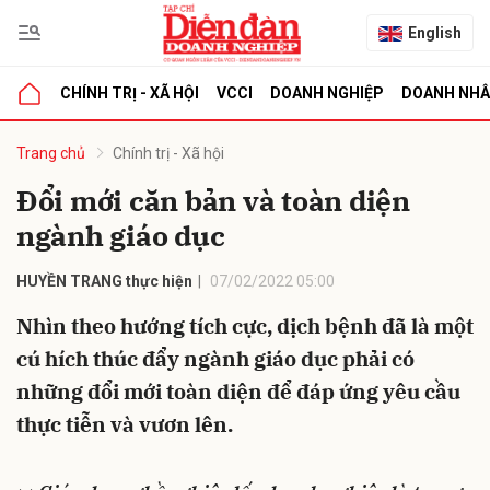
English
CHÍNH TRỊ - XÃ HỘI
VCCI
DOANH NGHIỆP
DOANH NH
bình luận
Trang chủ
Chính trị - Xã hội
Đổi mới căn bản và toàn diện
ngành giáo dục
HUYỀN TRANG thực hiện
07/02/2022 05:00
Nhìn theo hướng tích cực, dịch bệnh đã là một
cú hích thúc đẩy ngành giáo dục phải có
Hủy
G
những đổi mới toàn diện để đáp ứng yêu cầu
thực tiễn và vươn lên.