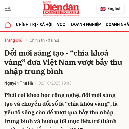
English
CHÍNH TRỊ - XÃ HỘI
VCCI
DOANH NGHIỆP
DOANH NH
bình luận
Trang chủ
Chính trị - Xã hội
Đổi mới sáng tạo - “chìa khoá
vàng” đưa Việt Nam vượt bẫy thu
nhập trung bình
Nguyễn Thu Hà
02/10/2025 19:43
Phải coi khoa học công nghệ, đổi mới sáng
Hủy
G
tạo và chuyển đổi số là “chìa khóa vàng”, là
yếu tố sống còn để vượt qua bẫy thu nhập
trung bình và hướng tới mục tiêu trở thành