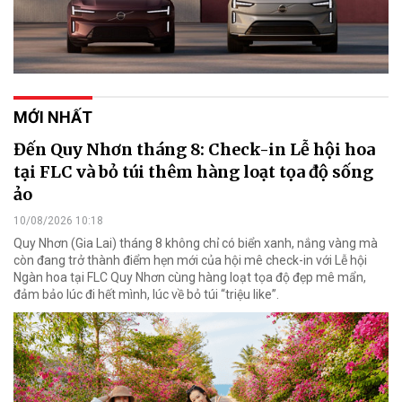
MỚI NHẤT
Đến Quy Nhơn tháng 8: Check-in Lễ hội hoa
tại FLC và bỏ túi thêm hàng loạt tọa độ sống
ảo
10/08/2026 10:18
Quy Nhơn (Gia Lai) tháng 8 không chỉ có biển xanh, nắng vàng mà
còn đang trở thành điểm hẹn mới của hội mê check-in với Lễ hội
Ngàn hoa tại FLC Quy Nhơn cùng hàng loạt tọa độ đẹp mê mẩn,
đảm bảo lúc đi hết mình, lúc về bỏ túi “triệu like”.