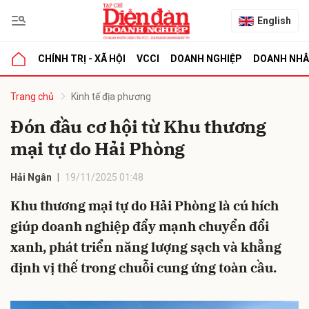
English
CHÍNH TRỊ - XÃ HỘI
VCCI
DOANH NGHIỆP
DOANH NH
bình luận
Trang chủ
Kinh tế địa phương
Đón đầu cơ hội từ Khu thương
mại tự do Hải Phòng
Hải Ngân
19/11/2025 01:48
Khu thương mại tự do Hải Phòng là cú hích
giúp doanh nghiệp đẩy mạnh chuyển đổi
Hủy
G
xanh, phát triển năng lượng sạch và khẳng
định vị thế trong chuỗi cung ứng toàn cầu.