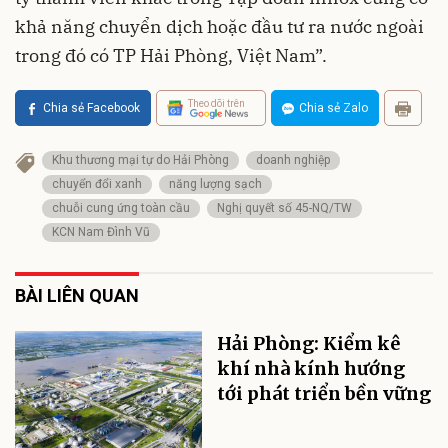
khả năng chuyển dịch hoặc đầu tư ra nước ngoài
trong đó có TP Hải Phòng, Việt Nam”.
Theo dõi trên
Chia sẻ Facebook
Chia sẻ Zalo
Khu thương mại tự do Hải Phòng
doanh nghiệp
chuyển đổi xanh
năng lượng sạch
chuỗi cung ứng toàn cầu
Nghị quyết số 45-NQ/TW
KCN Nam Đình Vũ
BÀI LIÊN QUAN
Hải Phòng: Kiểm kê
khí nhà kính hướng
tới phát triển bền vững