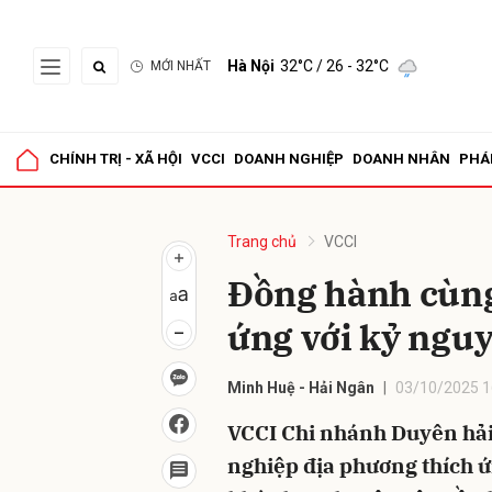
Hà Nội
32°C
/ 26 - 32°C
MỚI NHẤT
Gửi 
CHÍNH TRỊ - XÃ HỘI
VCCI
DOANH NGHIỆP
DOANH NHÂN
PHÁ
Trang chủ
VCCI
Đồng hành cùng
ứng với kỷ nguy
Minh Huệ - Hải Ngân
03/10/2025 1
VCCI Chi nhánh Duyên hải
nghiệp địa phương thích ứ