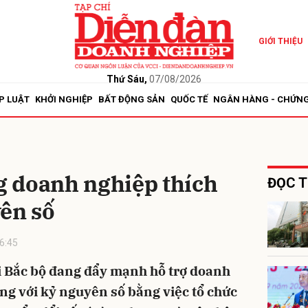
GIỚI THIỆU
bình luận
Thứ Sáu,
07/08/2026
P LUẬT
KHỞI NGHIỆP
BẤT ĐỘNG SẢN
QUỐC TẾ
NGÂN HÀNG - CHỨN
 doanh nghiệp thích
ĐỌC T
ên số
Hủy
G
6:45
 Bắc bộ đang đẩy mạnh hỗ trợ doanh
ng với kỷ nguyên số bằng việc tổ chức