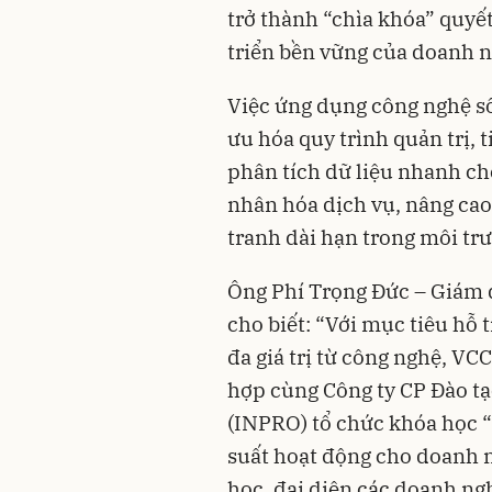
trở thành “chìa khóa” quyế
triển bền vững của doanh n
Việc ứng dụng công nghệ số,
ưu hóa quy trình quản trị, t
phân tích dữ liệu nhanh chó
nhân hóa dịch vụ, nâng cao
tranh dài hạn trong môi tr
Ông Phí Trọng Đức – Giám 
cho biết: “Với mục tiêu hỗ 
đa giá trị từ công nghệ, VC
hợp cùng Công ty CP Đào t
(INPRO) tổ chức khóa học “
suất hoạt động cho doanh n
học, đại diện các doanh ng