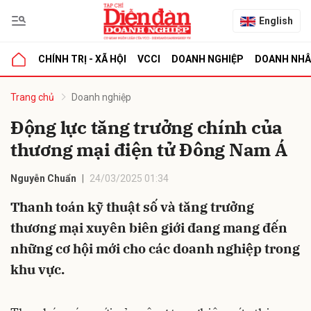
English
CHÍNH TRỊ - XÃ HỘI
VCCI
DOANH NGHIỆP
DOANH NH
bình luận
Trang chủ
Doanh nghiệp
Động lực tăng trưởng chính của
thương mại điện tử Đông Nam Á
Nguyễn Chuẩn
24/03/2025 01:34
Thanh toán kỹ thuật số và tăng trưởng
thương mại xuyên biên giới đang mang đến
Hủy
G
những cơ hội mới cho các doanh nghiệp trong
khu vực.