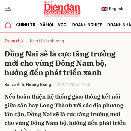
English
CHÍNH TRỊ - XÃ HỘI
VCCI
DOANH NGHIỆP
DOANH NH
bình luận
Trang chủ
Kinh tế địa phương
Đồng Nai sẽ là cực tăng trưởng
mới cho vùng Đông Nam bộ,
hướng đến phát triển xanh
Bài và Ảnh: Hương Giang
22/04/2026 14:36
Nếu hoàn thiện hệ thống giao thông kết nối
Hủy
G
giữa sân bay Long Thành với các địa phương
lân cận, Đồng Nai sẽ là cực tăng trưởng mới
cho vùng Đông Nam bộ, hướng đến phát triển