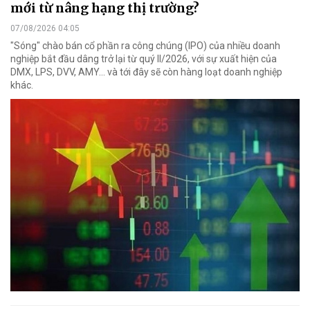
mới từ nâng hạng thị trường?
07/08/2026 04:05
"Sóng" chào bán cổ phần ra công chúng (IPO) của nhiều doanh
nghiệp bắt đầu dâng trở lại từ quý II/2026, với sự xuất hiện của
DMX, LPS, DVV, AMY... và tới đây sẽ còn hàng loạt doanh nghiệp
khác.