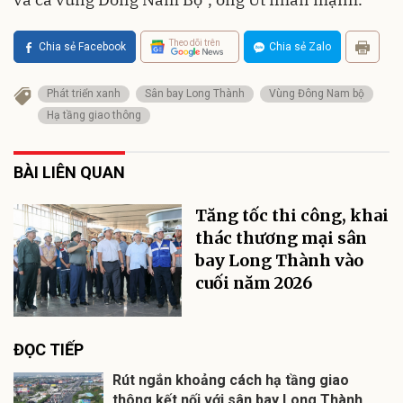
Theo dõi trên
Chia sẻ Facebook
Chia sẻ Zalo
Phát triển xanh
Sân bay Long Thành
Vùng Đông Nam bộ
Hạ tầng giao thông
BÀI LIÊN QUAN
Tăng tốc thi công, khai
thác thương mại sân
bay Long Thành vào
cuối năm 2026
ĐỌC TIẾP
Rút ngắn khoảng cách hạ tầng giao
thông kết nối với sân bay Long Thành