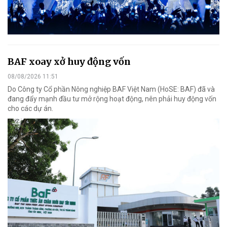
BAF xoay xở huy động vốn
08/08/2026 11:51
Do Công ty Cổ phần Nông nghiệp BAF Việt Nam (HoSE: BAF) đã và
đang đẩy mạnh đầu tư mở rộng hoạt động, nên phải huy động vốn
cho các dự án.