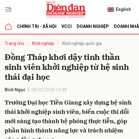
English
CHÍNH TRỊ - XÃ HỘI
VCCI
DOANH NGHIỆP
DOANH NH
bình luận
Trang chủ
Khởi nghiệp
Khởi nghiệp quốc gia
Đồng Tháp khơi dậy tinh thần
sinh viên khởi nghiệp từ hệ sinh
thái đại học
Bích Ngọc
08/02/2026 13:48
Trường Đại học Tiền Giang xây dựng hệ sinh
Hủy
G
thái khởi nghiệp sinh viên, biến cuộc thi đổi
mới sáng tạo thành bệ phóng thực tiễn, góp
phần hình thành năng lực và trách nhiệm