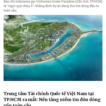
Báo chí Indonesia gọi Vinhomes Green Paradise (Cần Giờ, TP.HCM)
là “ngọc quý châu Á”, khẳng định dự án đang thu hút dòng đầu tư
toàn cầu.
Trung tâm Tài chính Quốc tế Việt Nam tại
TP.HCM ra mắt: Nền tảng niềm tin đón dòng
vốn toàn cầu