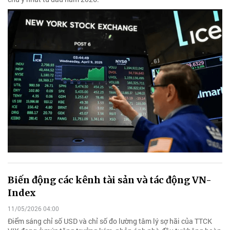
Biến động các kênh tài sản và tác động VN-
Index
11/05/2026 04:00
Điểm sáng chỉ số USD và chỉ số đo lường tâm lý sợ hãi của TTCK