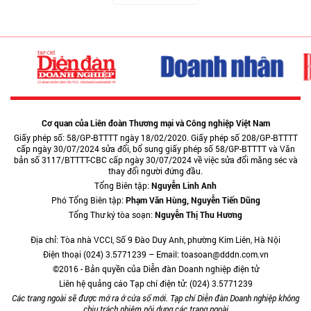
Cơ quan của Liên đoàn Thương mại và Công nghiệp Việt Nam
Giấy phép số: 58/GP-BTTTT ngày 18/02/2020. Giấy phép số 208/GP-BTTTT
cấp ngày 30/07/2024 sửa đổi, bổ sung giấy phép số 58/GP-BTTTT và Văn
bản số 3117/BTTTT-CBC cấp ngày 30/07/2024 về việc sửa đổi măng séc và
thay đổi người đứng đầu.
Tổng Biên tập:
Nguyễn Linh Anh
Phó Tổng Biên tập:
Phạm Văn Hùng, Nguyễn Tiến Dũng
Tổng Thư ký tòa soạn:
Nguyễn Thị Thu Hương
Địa chỉ: Tòa nhà VCCI, Số 9 Đào Duy Anh, phường Kim Liên, Hà Nội
Điện thoại (024) 3.5771239 – Email: toasoan@dddn.com.vn
©2016 - Bản quyền của Diễn đàn Doanh nghiệp điện tử
Liên hệ quảng cáo Tạp chí điện tử: (024) 3.5771239
Các trang ngoài sẽ được mở ra ở cửa sổ mới. Tạp chí Diễn đàn Doanh nghiệp không
chịu trách nhiệm nội dung các trang ngoài